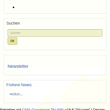
Suchen
Newsletter
Frühere News
:
weiter...
Betrieben mit
CMS-Groupware Tiki Wiki
v18.8 "Alcyone"
| Design: