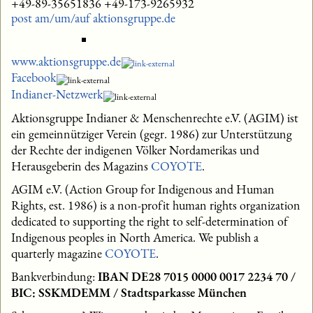
+49-89-35651836 +49-173-9265932
post am/um/auf aktionsgruppe.de
www.aktionsgruppe.de
Facebook
Indianer-Netzwerk
Aktionsgruppe Indianer & Menschenrechte e.V. (AGIM) ist
ein gemeinnütziger Verein (gegr. 1986) zur Unterstützung
der Rechte der indigenen Völker Nordamerikas und
Herausgeberin des Magazins
COYOTE
.
AGIM e.V. (Action Group for Indigenous and Human
Rights, est. 1986) is a non-profit human rights organization
dedicated to supporting the right to self-determination of
Indigenous peoples in North America. We publish a
quarterly magazine
COYOTE
.
Bankverbindung:
IBAN DE28 7015 0000 0017 2234 70 /
BIC: SSKMDEMM / Stadtsparkasse München