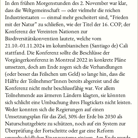
In den frühen Morgenstunden des 2. November war klar,
dass die Weltgemeinschaft — oder vielmehr die reichen
Industriestaaten — einmal mehr gescheitert sind, “Frieden
mit der Natur” zu schließen, wie der Titel der 16. COP, der
Konferenz der Vereinten Nationen zur
Biodiversitätskonvention lautete, welche vom
21.10.-01.11.2024 im kolumbianischen (Santiago de) Cali
stattfand. Die Konferenz sollte die Beschlüsse der
Vorgängerkonferenz in Montreal 2022 in konkrete Pläne
umsetzen, doch am Ende zogen sich die Verhandlungen
(oder besser das Feilschen um Geld) so lange hin, dass die
Hälfte der Teilnehmer*Innen bereits abgereist und die
Konferenz nicht mehr beschlussfähig war. Vor allem
Teilnehmende aus ärmeren Ländern klagten, sie könnten
sich schlicht eine Umbuchung ihres Flugtickets nicht leisten.
Weder konnten sich die Regierungen auf einen
Umsetzungsplan für das Ziel, 30% der Erde bis 2030 als
Naturschutzgebiete zu schützen, noch auf ein System zur
Überprüfung der Fortschritte oder gar eine Reform
umweltschädlicher Finanzsysteme einigen. Am Ende wurde