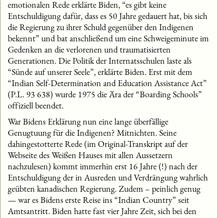
emotionalen Rede erklärte Biden, “es gibt keine
Entschuldigung dafür, dass es 50 Jahre gedauert hat, bis sich
die Regierung zu ihrer Schuld gegenüber den Indigenen
bekennt” und bat anschließend um eine Schweigeminute im
Gedenken an die verlorenen und traumatisierten
Generationen. Die Politik der Internatsschulen laste als
“Sünde auf unserer Seele”, erklärte Biden. Erst mit dem
“Indian Self-Determination and Education Assistance Act”
(P.L. 93 638) wurde 1975 die Ära der “Boarding Schools”
offiziell beendet.
War Bidens Erklärung nun eine lange überfällige
Genugtuung für die Indigenen? Mitnichten. Seine
dahingestotterte Rede (im Original-Transkript auf der
Webseite des Weißen Hauses mit allen Aussetzern
nachzulesen) kommt immerhin erst 16 Jahre (!) nach der
Entschuldigung der in Ausreden und Verdrängung wahrlich
geübten kanadischen Regierung. Zudem – peinlich genug
— war es Bidens erste Reise ins “Indian Country” seit
Amtsantritt. Biden hatte fast vier Jahre Zeit, sich bei den