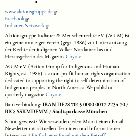
www.aktionsgruppe.de
Facebook
Indianer-Netzwerk
Aktionsgruppe Indianer & Menschenrechte e.V. (AGIM) ist
ein gemeinnütziger Verein (gegr. 1986) zur Unterstützung
der Rechte der indigenen Völker Nordamerikas und
Herausgeberin des Magazins
Coyote
.
AGIM e.V. (Action Group for Indigenous and Human
Rights, est. 1986) is a non-profit human rights organization
dedicated to supporting the right to self-determination of
Indigenous peoples in North America. We publish a
quarterly magazine
Coyote
.
Bankverbindung:
IBAN DE28 7015 0000 0017 2234 70 /
BIC: SSKMDEMM / Stadtsparkasse München
Schon gewusst? Wir versenden jeden Monat einen Email-
Newsletter mit aktuellen Terminen und Informationen.
Interessiert?
Einfach eine Email mit dem Betreff