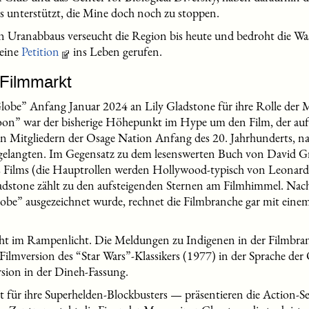
 unterstützt, die Mine doch noch zu stoppen.
en Uranabbaus verseucht die Region bis heute und bedroht die Wa
 eine
Petition
ins Leben gerufen.
Filmmarkt
lobe” Anfang Januar 2024 an Lily Gladstone für ihre Rolle der M
Moon” war der bisherige Höhepunkt im Hype um den Film, der auf 
n Mitgliedern der Osage Nation Anfang des 20. Jahrhunderts, n
elangten. Im Gegensatz zu dem lesenswerten Buch von David Gra
es Films (die Hauptrollen werden Hollywood-typisch von Leonar
ladstone zählt zu den aufsteigenden Sternen am Filmhimmel. Nac
be” ausgezeichnet wurde, rechnet die Filmbranche gar mit einem
ht im Rampenlicht. Die Meldungen zu Indigenen in der Filmbran
e Filmversion des “Star Wars”-Klassikers (1977) in der Sprache de
rsion in der Dineh-Fassung.
 für ihre Superhelden-Blockbusters — präsentieren die Action-Se