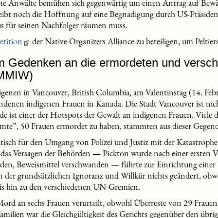
ine Anwälte bemühen sich gegenwärtig um einen Antrag auf Bewä
eibt noch die Hoffnung auf eine Begnadigung durch US-Präsident
s für seinen Nachfolger räumen muss.
etition
der Native Organizers Alliance zu beteiligen, um Peltier
 im Gedenken an die ermordeten und vers
(MMIW)
digenen in Vancouver, British Columbia, am Valentinstag (14. Fe
denen indigenen Frauen in Kanada. Die Stadt Vancouver ist nicht
e ist einer der Hotspots der Gewalt an indigenen Frauen. Viele 
ühmte”, 50 Frauen ermordet zu haben, stammten aus dieser Gegend
atisch für den Umgang von Polizei und Justiz mit der Katastrop
 das Versagen der Behörden — Pickton wurde nach einer ersten V
rden, Beweismittel verschwanden — führte zur Einrichtung ein
an der grundsätzlichen Ignoranz und Willkür nichts geändert, obw
 bis hin zu den verschiedenen UN-Gremien.
ord an sechs Frauen verurteilt, obwohl Überreste von 29 Frauen
amilien war die Gleichgültigkeit des Gerichts gegenüber den üb