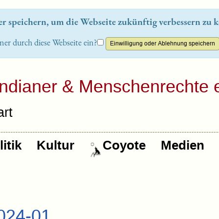
 speichern, um die Webseite zukünftig verbessern zu k
ner durch diese Webseite ein?
Indianer & Menschenrechte e
rt
itik
Kultur
Coyote
Medien
024-01