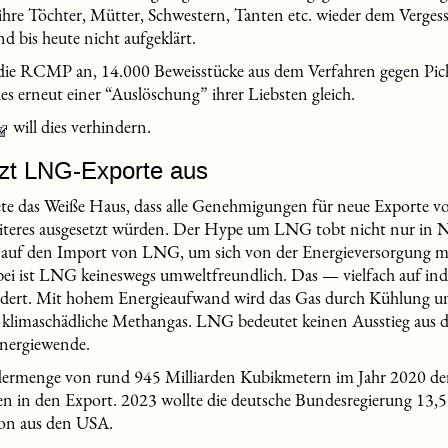
hre Töchter, Mütter, Schwestern, Tanten etc. wieder dem Vergess
ind bis heute nicht aufgeklärt.
ie RCMP an, 14.000 Beweisstücke aus dem Verfahren gegen Pick
s erneut einer “Auslöschung” ihrer Liebsten gleich.
will dies verhindern.
tzt LNG-Exporte aus
e das Weiße Haus, dass alle Genehmigungen für neue Exporte von
iteres ausgesetzt würden. Der Hype um LNG tobt nicht nur in N
t auf den Import von LNG, um sich von der Energieversorgung m
bei ist LNG keineswegs umweltfreundlich. Das — vielfach auf 
rdert. Mit hohem Energieaufwand wird das Gas durch Kühlung u
 klimaschädliche Methangas. LNG bedeutet keinen Ausstieg aus de
Energiewende.
dermenge von rund 945 Milliarden Kubikmetern im Jahr 2020 de
en in den Export. 2023 wollte die deutsche Bundesregierung 13
von aus den USA.