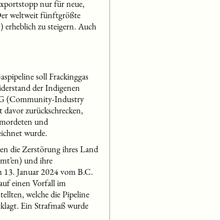
xportstopp nur für neue,
Der weltweit fünftgrößte
 erheblich zu steigern. Auch
spipeline soll Frackinggas
iderstand der Indigenen
IRG (Community-Industry
 davor zurückschrecken,
ermordeten und
eichnet wurde.
en die Zerstörung ihres Land
mt’en) und ihre
 13. Januar 2024 vom B.C.
uf einen Vorfall im
ellten, welche die Pipeline
klagt. Ein Strafmaß wurde