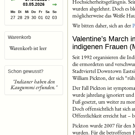
Hochsicherheitsgefängnis. Se
03.05.2026
wurden abgelehnt. Doch es bl
Mo
Di
Mi
Do
Fr
Sa
So
möglicherweise das Weiße Hau
27
28
29
30
01
02
03
Wir bitten daher, sich an der
P
Warenkorb
Valentine’s March
indigenen Frauen 
Warenkorb ist leer
Seit 1992 organisieren die In
die ermordeten und verschwun
Stadtviertel Downtown Eastsid
Schon gewusst?
William Pickton, der sich “r
"Indianer haben den
Kaugummi erfunden."
Der Fall Pickton ist symptom
wurde jahrelang ignoriert und
Fuß gesetzt, um weiter zu mo
Doch offensichtlich hat sich 
Öffentlichkeit erreicht hat –
Pickton wurde 2007 für den M
wurden. Für die betroffenen F