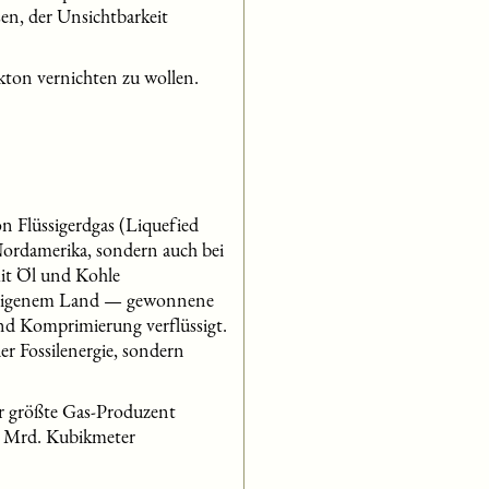
en, der Unsichtbarkeit
ton vernichten zu wollen.
 Flüssigerdgas (Liquefied
ordamerika, sondern auch bei
it Öl und Kohle
indigenem Land — gewonnene
nd Komprimierung verflüssigt.
r Fossilenergie, sondern
r größte Gas-Produzent
,5 Mrd. Kubikmeter