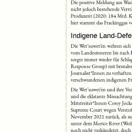
Die positive Meldung aus Was
nicht jedoch bestehende Vertr
Produzent (2020: 184 Mrd. Kub
hier stammt das Frackinggas v
Indigene Land-Defen
Die Wet’suwet’en wehren sich 
vom Landesinneren bis nach K
sorgte immer wieder für Sch
Response Group) mit brutaler
Journalist*Innen zu verhafte
verschwundenen indigenen Fra
Die Wet’suwet’en und ihre Ve
und die eklatante Missachtun
Mitstreiter*Innen Corey Joc
Supreme Court wegen Verstoßes
November 2021 zurück, als sich
unter dem Morice River (Wedz
noch nicht verkündetet, doch 