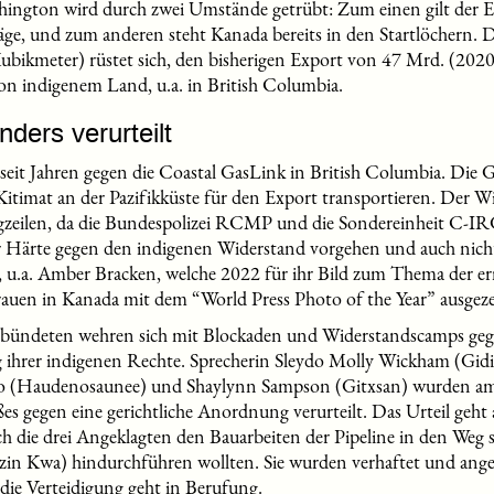
hington wird durch zwei Umstände getrübt: Zum einen gilt der E
äge, und zum anderen steht Kanada bereits in den Startlöchern. 
ikmeter) rüstet sich, den bisherigen Export von 47 Mrd. (2020)
on indigenem Land, u.a. in British Columbia.
ders verurteilt
seit Jahren gegen die Coastal GasLink in British Columbia. Die Ga
itimat an der Pazifikküste für den Export transportieren. Der W
lagzeilen, da die Bundespolizei RCMP und die Sondereinheit C-
 Härte gegen den indigenen Widerstand vorgehen und auch nicht
n, u.a. Amber Bracken, welche 2022 für ihr Bild zum Thema der 
uen in Kanada mit dem “World Press Photo of the Year” ausgez
rbündeten wehren sich mit Blockaden und Widerstandscamps geg
g ihrer indigenen Rechte. Sprecherin Sleydo Molly Wickham (Gidi
ko (Haudenosaunee) und Shaylynn Sampson (Gitxsan) wurden am
 gegen eine gerichtliche Anordnung verurteilt. Das Urteil geht a
 die drei Angeklagten den Bauarbeiten der Pipeline in den Weg st
in Kwa) hindurchführen wollten. Sie wurden verhaftet und ange
die Verteidigung geht in Berufung.