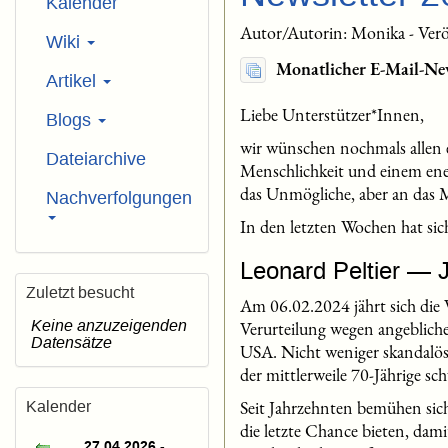
Kalender
Autor/Autorin: Monika - Verö
Wiki
Monatlicher E-Mail-Ne
Artikel
Liebe Unterstützer*Innen,
Blogs
wir wünschen nochmals allen 
Dateiarchive
Menschlichkeit und einem ene
das Unmögliche, aber an das Ma
Nachverfolgungen
In den letzten Wochen hat sich
Leonard Peltier — 
Zuletzt besucht
Am 06.02.2024 jährt sich die 
Keine anzuzeigenden
Verurteilung wegen angebliche
Datensätze
USA. Nicht weniger skandalös 
der mittlerweile 70-Jährige s
Seit Jahrzehnten bemühen sich
Kalender
die letzte Chance bieten, dam
27.04.2026 -