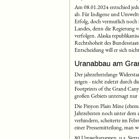
Am 08.01.2024 entschied jedoc
ab. Für Indigene und Umwelts
Erfolg, doch vermutlich noch
Landes, denn die Regierung von
verfolgen. Alaska republikani
Rechtshoheit des Bundesstaate
Entscheidung will er sich nich
Uranabbau am Gra
Der jahrzehntelange Widersta
zeigen - nicht zuletzt durch
Footprints of the Grand Cany
großen Gebiets untersagt nu
Die Pinyon Plain Mine (ehemal
Jahrzehnten noch unter dem a
verhindern, scheiterte im Feb
einer Pressemitteilung, man 
80 Umweltgruppen, u.a. Sierra