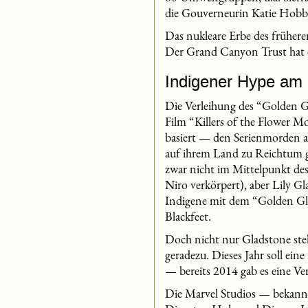
die Gouverneurin Katie Hobbs
Das nukleare Erbe des früher
Der Grand Canyon Trust hat
Indigener Hype am 
Die Verleihung des “Golden G
Film “Killers of the Flower 
basiert — den Serienmorden a
auf ihrem Land zu Reichtum g
zwar nicht im Mittelpunkt d
Niro verkörpert), aber Lily G
Indigene mit dem “Golden Glo
Blackfeet.
Doch nicht nur Gladstone ste
geradezu. Dieses Jahr soll ein
— bereits 2014 gab es eine Ve
Die Marvel Studios — bekannt