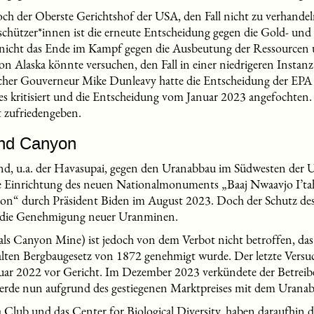
h der Oberste Gerichtshof der USA, den Fall nicht zu verhandel
chützer*innen ist die erneute Entscheidung gegen die Gold- und
 nicht das Ende im Kampf gegen die Ausbeutung der Ressourcen 
 Alaska könnte versuchen, den Fall in einer niedrigeren Instanz 
scher Gouverneur Mike Dunleavy hatte die Entscheidung der EPA 
s kritisiert und die Entscheidung vom Januar 2023 angefochten. 
t zufriedengeben.
nd Canyon
nd, u.a. der Havasupai, gegen den Uranabbau im Südwesten der U
 die Einrichtung des neuen Nationalmonuments „Baaj Nwaavjo I’t
on“ durch Präsident Biden im August 2023. Doch der Schutz de
r die Genehmigung neuer Uranminen.
s Canyon Mine) ist jedoch von dem Verbot nicht betroffen, das si
lten Bergbaugesetz von 1872 genehmigt wurde. Der letzte Versu
ruar 2022 vor Gericht. Im Dezember 2023 verkündete der Betreib
werde nun aufgrund des gestiegenen Marktpreises mit dem Urana
 Club und das Center for Biological Diversity, haben daraufhin 