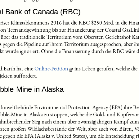
al Bank of Canada (RBC)
Pariser Klimaabkommens 2016 hat die RBC $250 Mrd. in die Finan
von Teersandgewinnung bis zur Finanzierung der Coastal GasLink
t über das traditionelle Territorium vom Obersten Gerichtshof K
s gegen die Pipeline auf ihrem Territorium ausgesprochen, aber i
ekt wurde ignoriert. Ohne die Finanzierung durch die RBC wäre 
.Earth hat eine
Online-Petition
ins Leben gerufen, welche die
jekten auffordert.
bble-Mine in Alaska
-Umweltbehörde Environmental Protection Agency (EPA) ihre B
bble-Mine in Alaska zu stoppen, welche die Gold- und Kupfervorr
 bahnbrechender Sieg nach einem über zwanzigjährigen Kampf zum
zten großen Wildlachsbestände der Welt, aber auch von Bären, Vö
age gegen die EPA (Alaska v. United States), um die Entscheidung