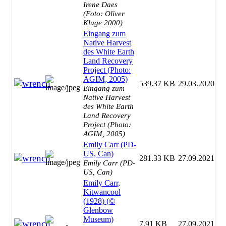
Irene Daes
(Foto: Oliver
Kluge 2000)
Eingang zum
Native Harvest
des White Earth
Land Recovery
Project (Photo:
AGIM, 2005)
539.37 KB
29.03.2020
Eingang zum
Native Harvest
des White Earth
Land Recovery
Project (Photo:
AGIM, 2005)
Emily Carr (PD-
US, Can)
281.33 KB
27.09.2021
Emily Carr (PD-
US, Can)
Emily Carr,
Kitwancool
(1928) (©
Glenbow
Museum)
7.91 KB
27.09.2021