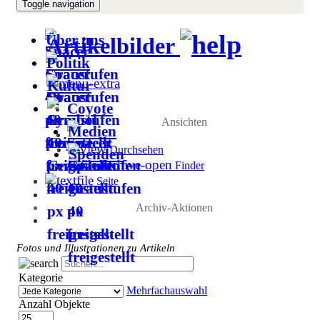
Toggle navigation
Über uns
Artikelbilder
Politik
Kultur
Coyote
Ansichten
Medien
Durchsehen
Spenden
Finder
Seite
Archiv-Aktionen
Fotos und Illustrationen zu Artikeln
Kategorie
Mehrfachauswahl
Anzahl Objekte