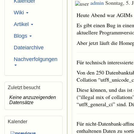
Kalender
admin
Sonntag, 5. 
Wiki
Heute Abend war AGIMs H
Artikel
Es gibt einen Bug in eine
aktuellere Programmversi
Blogs
Aber jetzt läuft die Home
Dateiarchive
Nachverfolgungen
Für technisch interessierte
Von den 250 Datenbanktab
Collation “utf8_unicode_ci
Zuletzt besucht
Diese können, und das ist
(“illegal mix of collation
Keine anzuzeigenden
Datensätze
“utf8_general_ci” sind. D
Kalender
Für nicht-Datenbank-affin
enthaltenen Daten zu sorti