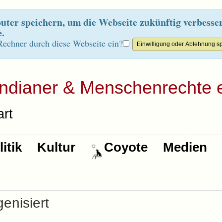
ter speichern, um die Webseite zukünftig verbesse
e
.
Rechner durch diese Webseite ein?
Indianer & Menschenrechte e
rt
itik
Kultur
Coyote
Medien
enisiert