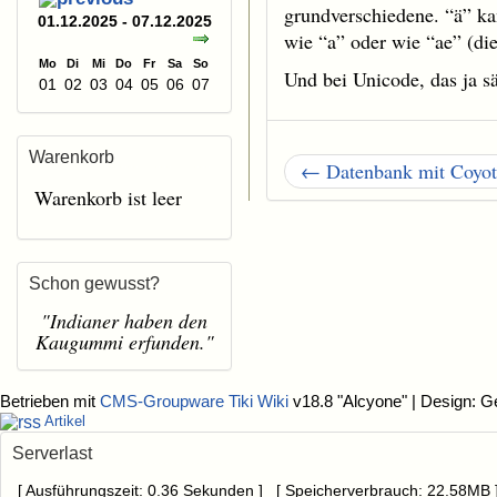
grundverschiedene. “ä” ka
01.12.2025 - 07.12.2025
wie “a” oder wie “ae” (di
Mo
Di
Mi
Do
Fr
Sa
So
Und bei Unicode, das ja s
01
02
03
04
05
06
07
Warenkorb
← Datenbank mit Coyote
Warenkorb ist leer
Schon gewusst?
"Indianer haben den
Kaugummi erfunden."
Betrieben mit
CMS-Groupware Tiki Wiki
v18.8 "Alcyone"
| Design: G
Artikel
Serverlast
[ Ausführungszeit: 0.36 Sekunden ] [ Speicherverbrauch: 22.58MB 