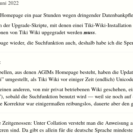
Juni 2022
omepage ein paar Stunden wegen dringender Datenbankpfleg
m der Upgrade-Skripte, mit denen einei Tiki-Wiki-Installatio
onen von Tiki Wiki upgegradet werden
muss
.
page wieder, die Suchfunktion auch, deshalb habe ich die Spe
:
ellen, aus denen AGIMs Homepage besteht, haben die Update-
” umgestellt, als Tiki Wiki vor einiger Zeit (endlich) Unicod
 einen anderen, von mir privat betriebenen Wiki geschehen, e
s”), sobald die Suchfunktion benutzt wird — weil sie noch auf
ie Korrektur war einigermaßen reibungslos, dauerte aber den
e Zeitgenossen: Unter Collation versteht man die Anweisung 
eren sind. Da gibt es allein für die deutsche Sprache mindeste