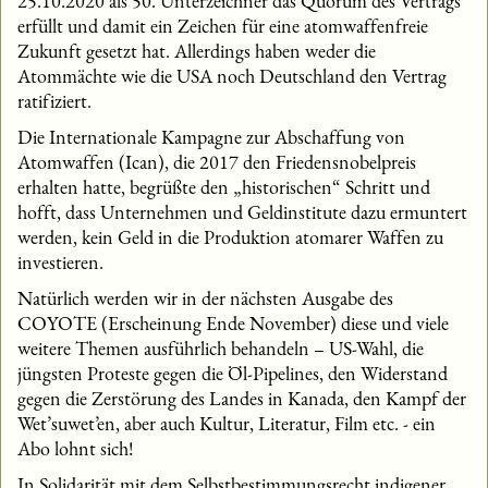
25.10.2020 als 50. Unterzeichner das Quorum des Vertrags
erfüllt und damit ein Zeichen für eine atomwaffenfreie
Zukunft gesetzt hat. Allerdings haben weder die
Atommächte wie die USA noch Deutschland den Vertrag
ratifiziert.
Die Internationale Kampagne zur Abschaffung von
Atomwaffen (Ican), die 2017 den Friedensnobelpreis
erhalten hatte, begrüßte den „historischen“ Schritt und
hofft, dass Unternehmen und Geldinstitute dazu ermuntert
werden, kein Geld in die Produktion atomarer Waffen zu
investieren.
Natürlich werden wir in der nächsten Ausgabe des
COYOTE (Erscheinung Ende November) diese und viele
weitere Themen ausführlich behandeln – US-Wahl, die
jüngsten Proteste gegen die Öl-Pipelines, den Widerstand
gegen die Zerstörung des Landes in Kanada, den Kampf der
Wet’suwet’en, aber auch Kultur, Literatur, Film etc. - ein
Abo lohnt sich!
In Solidarität mit dem Selbstbestimmungsrecht indigener