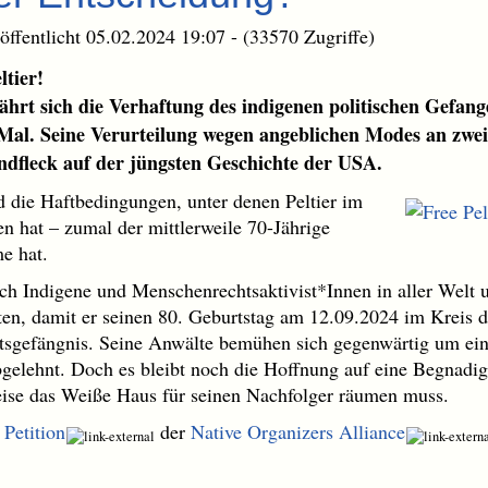
öffentlicht 05.02.2024 19:07 - (33570 Zugriffe)
ltier!
ährt sich die Verhaftung des indigenen politischen Gefan
 Mal. Seine Verurteilung wegen angeblichen Modes an zwei
ndfleck auf der jüngsten Geschichte der USA.
d die Haftbedingungen, unter denen Peltier im
en hat – zumal der mittlerweile 70-Jährige
e hat.
ch Indigene und Menschenrechtsaktivist*Innen in aller Welt 
eten, damit er seinen 80. Geburtstag am 12.09.2024 im Kreis 
eitsgefängnis. Seine Anwälte bemühen sich gegenwärtig um e
gelehnt. Doch es bleibt noch die Hoffnung auf eine Begnadi
eise das Weiße Haus für seinen Nachfolger räumen muss.
r
Petition
der
Native Organizers Alliance