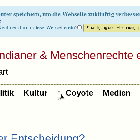
ter speichern, um die Webseite zukünftig verbesse
e
.
Rechner durch diese Webseite ein?
Indianer & Menschenrechte e
rt
itik
Kultur
Coyote
Medien
er Entscheidung?