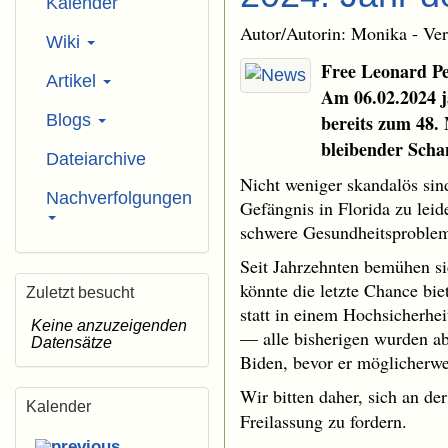
Kalender
Autor/Autorin: Monika - Ver
Wiki
Free Leonard Pe
Artikel
Am 06.02.2024 j
Blogs
bereits zum 48.
bleibender Scha
Dateiarchive
Nicht weniger skandalös sin
Nachverfolgungen
Gefängnis in Florida zu leid
schwere Gesundheitsproblem
Seit Jahrzehnten bemühen si
könnte die letzte Chance bi
Zuletzt besucht
statt in einem Hochsicherh
Keine anzuzeigenden
— alle bisherigen wurden ab
Datensätze
Biden, bevor er möglicherw
Wir bitten daher, sich an de
Kalender
Freilassung zu fordern.