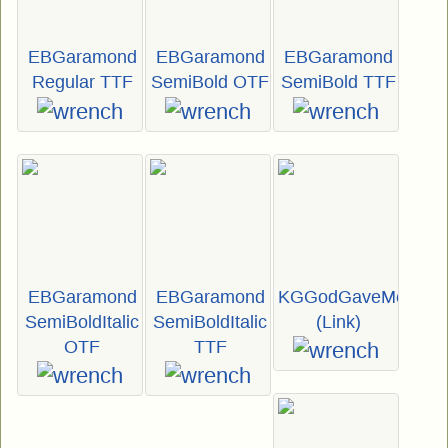
EBGaramond
EBGaramond
EBGaramond
Regular TTF
SemiBold OTF
SemiBold TTF
EBGaramond
EBGaramond
KGGodGaveMeYou
SemiBoldItalic
SemiBoldItalic
(Link)
OTF
TTF