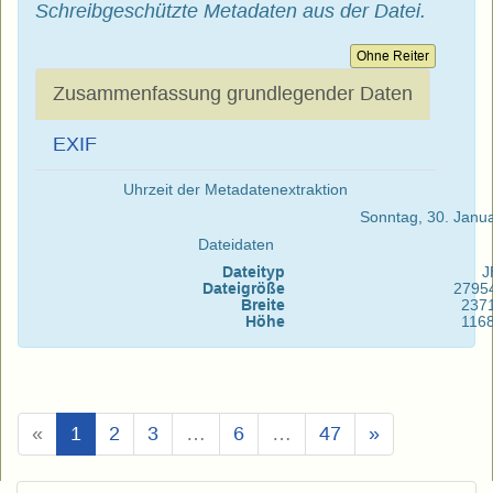
Schreibgeschützte Metadaten aus der Datei.
Ohne Reiter
Zusammenfassung grundlegender Daten
EXIF
Uhrzeit der Metadatenextraktion
Sonntag, 30. Janu
Dateidaten
Dateityp
J
Dateigröße
2795
Breite
237
Höhe
116
(Aktuell)
«
1
2
3
…
6
…
47
»