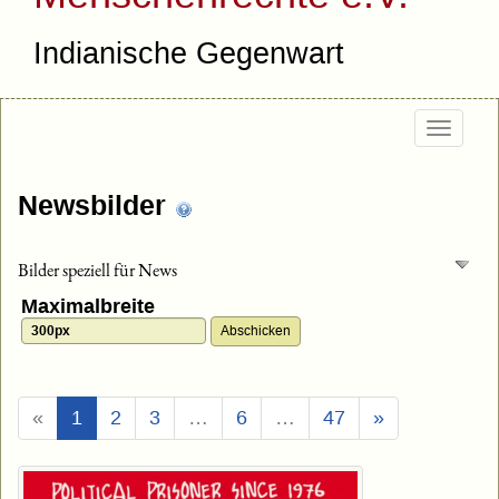
Indianische Gegenwart
Togg
navig
Newsbilder
Bilder speziell für News
Maximalbreite
(Aktuell)
«
1
2
3
…
6
…
47
»