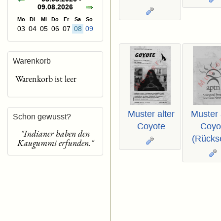
09.08.2026
Mo
Di
Mi
Do
Fr
Sa
So
03
04
05
06
07
08
09
Warenkorb
Warenkorb ist leer
Muster alter
Muster 
Schon gewusst?
Coyote
Coyo
"Indianer haben den
(Rückse
Kaugummi erfunden."