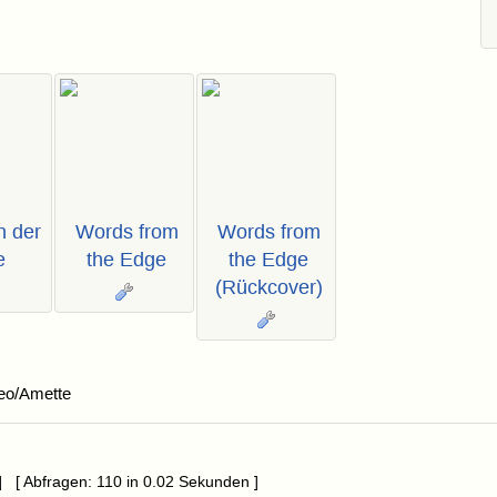
 der
Words from
Words from
e
the Edge
the Edge
(Rückcover)
eo/Amette
] [ Abfragen: 110 in 0.02 Sekunden ]