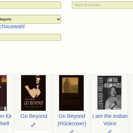
chauswahl
n für
Go Beyond
Go Beyond
I am the Indian
iheit
(Rückcover)
Voice