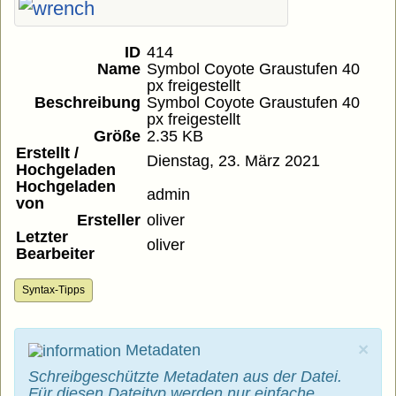
ID
414
Name
Symbol Coyote Graustufen 40
px freigestellt
Beschreibung
Symbol Coyote Graustufen 40
px freigestellt
Größe
2.35 KB
Erstellt /
Dienstag, 23. März 2021
Hochgeladen
Hochgeladen
admin
von
Ersteller
oliver
Letzter
oliver
Bearbeiter
Syntax-Tipps
×
Metadaten
Schreibgeschützte Metadaten aus der Datei.
Für diesen Dateityp werden nur einfache