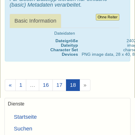
(basic) Metadaten verarbeitet.
Ohne Reiter
Basic Information
Dateidaten
Dateigröße
240
Dateityp
ima
Character Set
chars
Devices
PNG image data, 28 x 40, 8-
(Aktuell)
«
1
…
16
17
18
»
Dienste
Startseite
Suchen