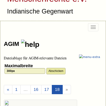
Indianische Gegenwart
Togg
navi
AGIM
Dateiablage für AGIM-relevante Dateien
Maximalbreite
(Aktuell)
«
1
…
16
17
18
»