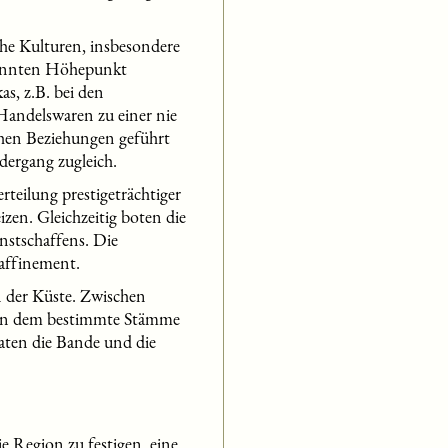
he Kulturen, insbesondere
ekannten Höhepunkt
as, z.B. bei den
Handelswaren zu einer nie
chen Beziehungen geführt
ergang zugleich.
rteilung prestigeträchtiger
zen. Gleichzeitig boten die
nstschaffens. Die
affinement.
 der Küste. Zwischen
, in dem bestimmte Stämme
raten die Bande und die
e Region zu festigen, eine