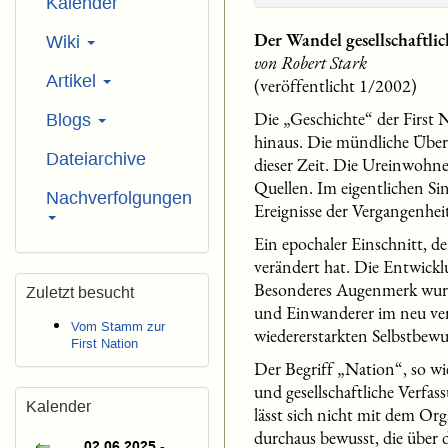
Kalender
Der Wandel gesellschaftli
Wiki
von Robert Stark
Artikel
(veröffentlicht 1/2002)
Die „Geschichte“ der First 
Blogs
hinaus. Die mündliche Über
Dateiarchive
dieser Zeit. Die Ureinwohn
Quellen. Im eigentlichen Si
Nachverfolgungen
Ereignisse der Vergangenheit
Ein epochaler Einschnitt, d
verändert hat. Die Entwicklu
Besonderes Augenmerk wurde
Zuletzt besucht
und Einwanderer im neu ver
Vom Stamm zur
wiedererstarkten Selbstbew
First Nation
Der Begriff „Nation“, so wie
und gesellschaftliche Verfa
Kalender
lässt sich nicht mit dem Or
durchaus bewusst, die über d
02.06.2025 -