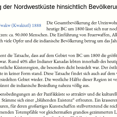
 der Nordwestküste hinsichtlich Bevölkerun
Die Gesamtbevölkerung der Ureinwohn
heutige BC um 1800 lässt sich nur noc
tzen: ca. 90.000 Menschen. Die Einführung von Feuerwaffen, Al
ch viele Opfer und die indianische Bevölkerung betrug um das Ja
nt die Tatsache, dass auf dem Gebiet von BC um 1800 die größt
ar. Rund 40% aller Indianer Kanadas lebten innerhalb des heu
tliche Küstenregion, die besonders dicht besiedelt war. Der östli
te in keiner Form stand. Diese Tatsache findet sich auch auf dem 
iedelten Gebiet wieder. Die westliche Hälfte dieser Region ist ve
nt die indianische Besiedlung nahezu völlig aus.
nsbedingungen an der Pazifikküste so attraktiv und die kulturel
en Stämme sich einer „blühenden Existenz“ erfreuten. Ein krasser
uren, für deren großartiges Kunstschaffen stellvertretend die reich
menden Totempfähle vor gleichermaßen grandios gezimmerten L