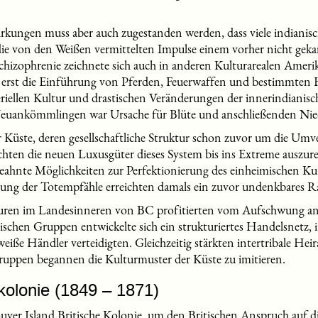
kungen muss aber auch zugestanden werden, dass viele indianisc
 die von den Weißen vermittelten Impulse einem vorher nicht g
chizophrenie zeichnete sich auch in anderen Kulturarealen Amerik
h erst die Einführung von Pferden, Feuerwaffen und bestimmten 
riellen Kultur und drastischen Veränderungen der innerindianis
euankömmlingen war Ursache für Blüte und anschließenden Nied
r Küste, deren gesellschaftliche Struktur schon zuvor um die Umve
chten die neuen Luxusgüter dieses System bis ins Extreme auszurei
ahnte Möglichkeiten zur Perfektionierung des einheimischen Ku
ung der Totempfähle erreichten damals ein zuvor undenkbares R
turen im Landesinneren von BC profitierten vom Aufschwung an
chen Gruppen entwickelte sich ein strukturiertes Handelsnetz
eiße Händler verteidigten. Gleichzeitig stärkten intertribale Hei
uppen begannen die Kulturmuster der Küste zu imitieren.
kolonie (1849 – 1871)
er Island Britische Kolonie, um den Britischen Anspruch auf di