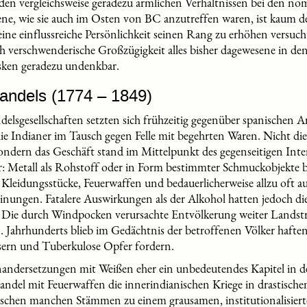
den vergleichsweise geradezu ärmlichen Verhältnissen bei den no
ne, wie sie auch im Osten von BC anzutreffen waren, ist kaum d
 eine einflussreiche Persönlichkeit seinen Rang zu erhöhen versuch
h verschwenderische Großzügigkeit alles bisher dagewesene in den
asken geradezu undenkbar.
handels (1774 – 1849)
elsgesellschaften setzten sich frühzeitig gegenüber spanischen 
ie Indianer im Tausch gegen Felle mit begehrten Waren. Nicht d
ondern das Geschäft stand im Mittelpunkt des gegenseitigen Inter
r: Metall als Rohstoff oder in Form bestimmter Schmuckobjekte 
 Kleidungsstücke, Feuerwaffen und bedauerlicherweise allzu oft au
einungen. Fatalere Auswirkungen als der Alkohol hatten jedoch d
 Die durch Windpocken verursachte Entvölkerung weiter Landstr
. Jahrhunderts blieb im Gedächtnis der betroffenen Völker hafte
sern und Tuberkulose Opfer fordern.
nandersetzungen mit Weißen eher ein unbedeutendes Kapitel in 
 Handel mit Feuerwaffen die innerindianischen Kriege in drastisch
schen manchen Stämmen zu einem grausamen, institutionalisiert