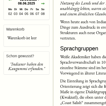
Nutzung des Lands und der Re
08.06.2025
unabhängig lebten, waren si
Mo
Di
Mi
Do
Fr
Sa
So
und einem ähnlichen Glaube
02
03
04
05
06
07
08
Wenn heute auch von Indian
Dinge zum Ausdruck: in erst
Warenkorb
Strukturen auch neue Organi
Warenkorb ist leer
vertreten.
Sprachgruppen
Schon gewusst?
Weiße Akademiker haben die
Sprachverwandtschaft in 10
"Indianer haben den
einzelne Stämme sind im he
Kaugummi erfunden."
Vorwiegend in älterer Liter
Die Einteilung in Sprachgru
Orientierung zeigt sich die 
Maße in eigene Dialektgru
(Kwakiutl), die oben unter
„Coast Salish“ zusammengef