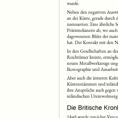
wurde.
Neben den negativen Auswir
an der Küste, gerade durch
zusteuerten. Eine ähnliche S
Prärieindianern ab, wo auc
dagewesenen Blüte der mate
hat. Der Kontakt mit den N
In den Gesellschaften an de
Reichtümer kreiste, ermögli
neuen Metallwerkzeuge unge
Ikonographie und Ausarbeit
Aber auch die ärmeren Kul
Küstenstämmen und inländis
ihre Ansprüche auch gegen w
inländischen Ureinwohnergr
Die Britische Kron
1849 wurde zunächst Vancouv