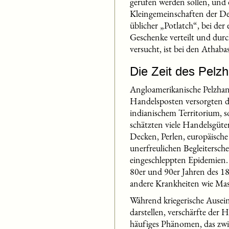
gerufen werden sollen, und 
Kleingemeinschaften der De
üblicher „Potlatch“, bei der
Geschenke verteilt und durc
versucht, ist bei den Athab
Die Zeit des Pelz
Angloamerikanische Pelzhand
Handelsposten versorgten d
indianischem Territorium, s
schätzten viele Handelsgüte
Decken, Perlen, europäische
unerfreulichen Begleitersch
eingeschleppten Epidemien.
80er und 90er Jahren des 18
andere Krankheiten wie Ma
Während kriegerische Ausei
darstellen, verschärfte der
häufiges Phänomen, das zwi