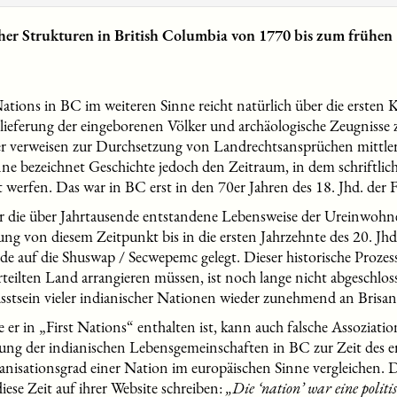
cher Strukturen in British Columbia von 1770 bis zum frühen
Nations in BC im weiteren Sinne reicht natürlich über die ersten
lieferung der eingeborenen Völker und archäologische Zeugnisse
er verweisen zur Durchsetzung von Landrechtsansprüchen mittlerw
nne bezeichnet Geschichte jedoch den Zeitraum, in dem schriftlic
 werfen. Das war in BC erst in den 70er Jahren des 18. Jhd. der Fa
er die über Jahrtausende entstandene Lebensweise der Ureinwohner
ng von diesem Zeitpunkt bis in die ersten Jahrzehnte des 20. Jhd. 
 auf die Shuswap / Secwepemc gelegt. Dieser historische Prozes
teilten Land arrangieren müssen, ist noch lange nicht abgeschlo
usstsein vieler indianischer Nationen wieder zunehmend an Bris
 er in „First Nations“ enthalten ist, kann auch falsche Assoziati
ssung der indianischen Lebensgemeinschaften in BC zur Zeit des 
ganisationsgrad einer Nation im europäischen Sinne vergleichen. 
iese Zeit auf ihrer Website schreiben:
„Die ‘nation’ war eine politi