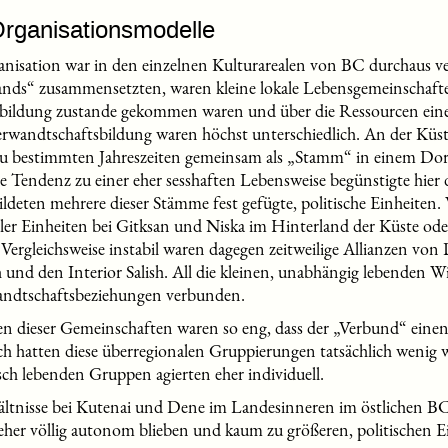
Organisationsmodelle
rganisation war in den einzelnen Kulturarealen von BC durchaus ve
nds“ zusammensetzten, waren kleine lokale Lebensgemeinschaft
bildung zustande gekommen waren und über die Ressourcen eine
rwandtschaftsbildung waren höchst unterschiedlich. An der Küste
 zu bestimmten Jahreszeiten gemeinsam als „Stamm“ in einem Dorf
 Tendenz zu einer eher sesshaften Lebensweise begünstigte hier 
ldeten mehrere dieser Stämme fest gefügte, politische Einheiten.
aler Einheiten bei Gitksan und Niska im Hinterland der Küste od
ergleichsweise instabil waren dagegen zeitweilige Allianzen von
sh und den Interior Salish. All die kleinen, unabhängig lebenden 
wandtschaftsbeziehungen verbunden.
n dieser Gemeinschaften waren so eng, dass der „Verbund“ ein
atten diese überregionalen Gruppierungen tatsächlich wenig wir
ch lebenden Gruppen agierten eher individuell.
ltnisse bei Kutenai und Dene im Landesinneren im östlichen BC. 
her völlig autonom blieben und kaum zu größeren, politischen