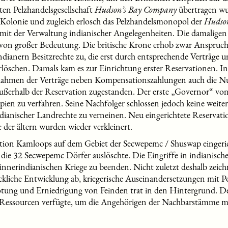
en Pelzhandelsgesellschaft
Hudson’s Bay Company
übertragen wu
 Kolonie und zugleich erlosch das Pelzhandelsmonopol der
Hudso
mit der Verwaltung indianischer Angelegenheiten. Die damaligen 
 von großer Bedeutung. Die britische Krone erhob zwar Anspruch
ndianern Besitzrechte zu, die erst durch entsprechende Verträge 
öschen. Damals kam es zur Einrichtung erster Reservationen. I
Rahmen der Verträge neben Kompensationszahlungen auch die N
ußerhalb der Reservation zugestanden. Der erste „Governor“ vo
ipien zu verfahren. Seine Nachfolger schlossen jedoch keine weit
indianischer Landrechte zu verneinen. Neu eingerichtete Reserva
 der ältern wurden wieder verkleinert.
ation Kamloops auf dem Gebiet der Secwepemc / Shuswap eingerich
ie 32 Secwepemc Dörfer auslöschte. Die Eingriffe in indianische
 innerindianischen Kriege zu beenden. Nicht zuletzt deshalb zeich
ückliche Entwicklung ab, kriegerische Auseinandersetzungen mit Po
ötung und Erniedrigung von Feinden trat in den Hintergrund. D
 Ressourcen verfügte, um die Angehörigen der Nachbarstämme mi