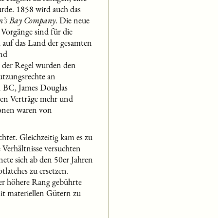
rde. 1858 wird auch das
n’s Bay Company
. Die neue
Vorgänge sind für die
 auf das Land der gesamten
und
n der Regel wurden den
utzungsrechte an
n BC, James Douglas
eren Verträge mehr und
tionen waren von
tet. Gleichzeitig kam es zu
 Verhältnisse versuchten
nete sich ab den 50er Jahren
tlatches zu ersetzen.
er höhere Rang gebührte
t materiellen Gütern zu