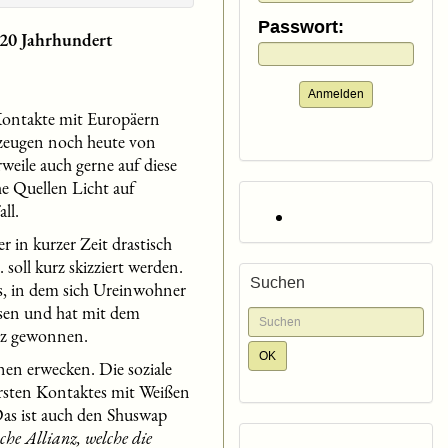
Passwort:
 20 Jahrhundert
Anmelden
 Kontakte mit Europäern
 zeugen noch heute von
eile auch gerne auf diese
he Quellen Licht auf
ll.
 in kurzer Zeit drastisch
soll kurz skizziert werden.
Suchen
s, in dem sich Ureinwohner
ssen und hat mit dem
anz gewonnen.
onen erwecken. Die soziale
ersten Kontaktes mit Weißen
Das ist auch den Shuswap
sche Allianz, welche die