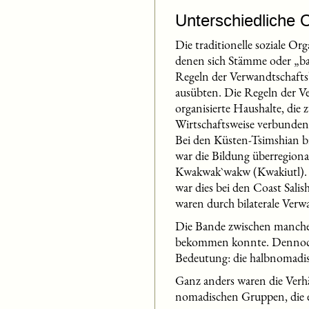
Unterschiedliche 
Die traditionelle soziale O
denen sich Stämme oder „ba
Regeln der Verwandtschafts
ausübten. Die Regeln der Ve
organisierte Haushalte, die
Wirtschaftsweise verbundene
Bei den Küsten-Tsimshian bi
war die Bildung überregion
Kwakwak`wakw (Kwakiutl). V
war dies bei den Coast Sali
waren durch bilaterale Ver
Die Bande zwischen manche
bekommen konnte. Dennoch h
Bedeutung: die halbnomadis
Ganz anders waren die Verhä
nomadischen Gruppen, die e