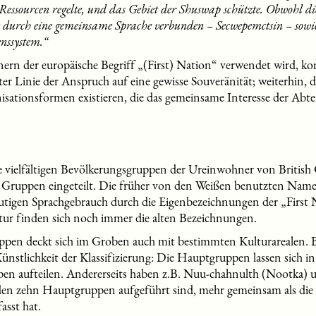
ssourcen regelte, und das Gebiet der Shuswap schützte. Obwohl di
e durch eine gemeinsame Sprache verbunden – Secwepemctsin – sowi
nssystem.“
ern der europäische Begriff „(First) Nation“ verwendet wird, 
er Linie der Anspruch auf eine gewisse Souveränität; weiterhin, d
sationsformen existieren, die das gemeinsame Interesse der Abt
 vielfältigen Bevölkerungsgruppen der Ureinwohner von British
 Gruppen eingeteilt. Die früher von den Weißen benutzten Name
utigen Sprachgebrauch durch die Eigenbezeichnungen der „First 
atur finden sich noch immer die alten Bezeichnungen.
ppen deckt sich im Groben auch mit bestimmten Kulturarealen. Be
Künstlichkeit der Klassifizierung: Die Hauptgruppen lassen sich i
ppen aufteilen. Andererseits haben z.B. Nuu-chahnulth (Nootka
 den zehn Hauptgruppen aufgeführt sind, mehr gemeinsam als die
asst hat.