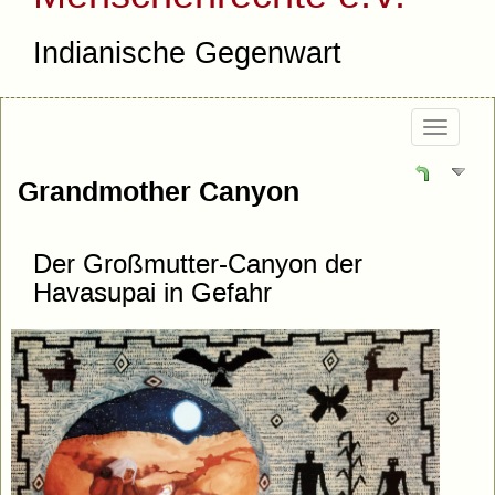
Indianische Gegenwart
Togg
navig
Grandmother Canyon
Der Großmutter-Canyon der
Havasupai in Gefahr