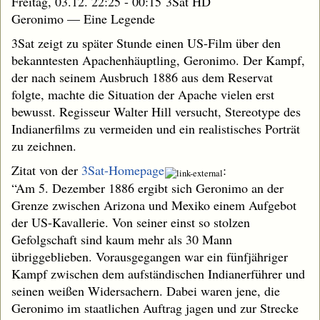
Freitag, 03.12. 22:25 - 00:15 3Sat HD
Geronimo — Eine Legende
3Sat zeigt zu später Stunde einen US-Film über den
bekanntesten Apachenhäuptling, Geronimo. Der Kampf,
der nach seinem Ausbruch 1886 aus dem Reservat
folgte, machte die Situation der Apache vielen erst
bewusst. Regisseur Walter Hill versucht, Stereotype des
Indianerfilms zu vermeiden und ein realistisches Porträt
zu zeichnen.
Zitat von der
3Sat-Homepage
:
“Am 5. Dezember 1886 ergibt sich Geronimo an der
Grenze zwischen Arizona und Mexiko einem Aufgebot
der US-Kavallerie. Von seiner einst so stolzen
Gefolgschaft sind kaum mehr als 30 Mann
übriggeblieben. Vorausgegangen war ein fünfjähriger
Kampf zwischen dem aufständischen Indianerführer und
seinen weißen Widersachern. Dabei waren jene, die
Geronimo im staatlichen Auftrag jagen und zur Strecke