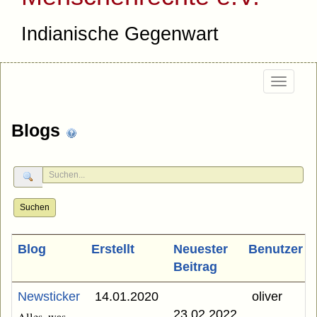
Indianische Gegenwart
Togg
navi
Blogs
Suchen
Blog
Erstellt
Neuester
Benutzer
Beitrag
Newsticker
14.01.2020
oliver
23.02.2022