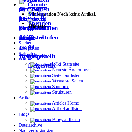
Coyote
Medien
Noch keine Artikel.
Spenden
Dienste
Startseite
Suchen
Kategorien
Kalender
Wiki
Wiki-Startseite
Neueste Änderungen
Seiten auflisten
Verwaiste Seiten
Sandbox
Strukturen
Artikel
Articles Home
Artikel auflisten
Blogs
Blogs auflisten
Dateiarchive
Nachverfolgungen