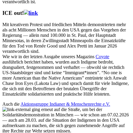
verantwortlich ist.
ICE out!
Mit kreativem Protest und friedlichen Mitteln demonstrierten mehr
als acht Millionen Menschen in den USA gegen das Vorgehen der
Regierung — allein rund 100.000 in St. Paul, der Hauptstadt
Minnesotas, in deren Zwillingsstadt Minneapolis die Einsatzkräfte
für den Tod von Renée Good und Alex Pretti im Januar 2026
verantwortlich sind.
Wie wir in der letzten Ausgabe unseres Magazins
Coyote
ausführlich berichtet haben, wurden auch Indigene bedroht,
drangsaliert, festgenommen und verhaftet — obwohl sie rechtlich
US-Staatsbürger sind und keine “Immigrant*innen”. “No one is
more American than the Native Americans” entrüstete sich Anwalt
Chase Iron Eyes (Lakota Law) und sprach damit für viele Indigene,
die sich mit den Betroffenen der brutalen Übergriffe der
Einsatzkräfte solidarisierten und praktische Hilfe leisteten.
Auch die
Aktionsgruppe Indianer & Menschenrechte e.V.
ging erneut auf die Straße, um bei der
Solidaritätsdemonstration in München — wie schon am 07.02.2026
— auch am 28.03. auf die Situation der Indigenen in den USA
aufmerksam zu machen, die sich gegen zunehmende Angriffe auf
ihre Rechte zur Wehr setzen müssen.