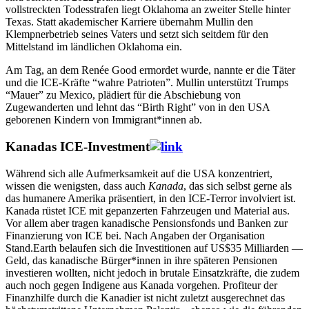
vollstreckten Todesstrafen liegt Oklahoma an zweiter Stelle hinter
Texas. Statt akademischer Karriere übernahm Mullin den
Klempnerbetrieb seines Vaters und setzt sich seitdem für den
Mittelstand im ländlichen Oklahoma ein.
Am Tag, an dem Renée Good ermordet wurde, nannte er die Täter
und die ICE-Kräfte “wahre Patrioten”. Mullin unterstützt Trumps
“Mauer” zu Mexico, plädiert für die Abschiebung von
Zugewanderten und lehnt das “Birth Right” von in den USA
geborenen Kindern von Immigrant*innen ab.
Kanadas ICE-Investment
Während sich alle Aufmerksamkeit auf die USA konzentriert,
wissen die wenigsten, dass auch
Kanada
, das sich selbst gerne als
das humanere Amerika präsentiert, in den ICE-Terror involviert ist.
Kanada rüstet ICE mit gepanzerten Fahrzeugen und Material aus.
Vor allem aber tragen kanadische Pensionsfonds und Banken zur
Finanzierung von ICE bei. Nach Angaben der Organisation
Stand.Earth belaufen sich die Investitionen auf US$35 Milliarden —
Geld, das kanadische Bürger*innen in ihre späteren Pensionen
investieren wollten, nicht jedoch in brutale Einsatzkräfte, die zudem
auch noch gegen Indigene aus Kanada vorgehen. Profiteur der
Finanzhilfe durch die Kanadier ist nicht zuletzt ausgerechnet das