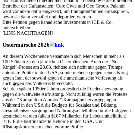
höchstumstrittene Unternehmen Palantir – ebenso wie die führenden
Betreiber der Haftanstalten, Core Civic und Geo Group. Palantir
wird vor allem dafür eingesetzt, um Immigrant*innen aufzuspüren,
bevor sie dann verhaftet und deportiert werden.
Bitte Petition gegen kanadische Investments in ICE & Co.
unterschreiben:
[LINK NACHTRAGEN]
Ostermärsche 2026
An diesem Wochenende versammeln sich Menschen in mehr als
100 Städten zu den jährlichen Ostermärschen. Auch der “No
Kings!”-Protest am 28.03. richtete sich nicht nur gegen Trumps
autoritäre Politik in den USA, sondern ebenso gegen seinen Krieg
gegen Iran, der sowohl gegen die amerikanische Verfassung als
auch gegen das Völkerrecht verstößt.
Seit den späten 1950er Jahren protestiert die Friedensbewegung
gegen die weltweite Aufrüstung. Nicht zufällig waren die Proteste
aus der “Kampf dem Atomtod”-Kampagne hervorgegangen.
Während in den USA die Budgets für Soziales und Bildung,
Gesundheitsversorgung und Nahrungsmittelhilfen für die Indigenen
gestrichen werden (allein $187 Milliarden für Lebensmittelhilfen),
ist ICE die bestfinanzierte Behörde in den USA. Und
Rüstungskonzerne machen enorme Profite.