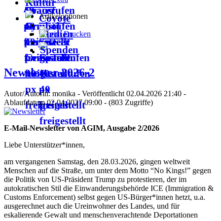
Kultur
Artikeloptionen
Coyote
Medien
Drucken
Spenden
Newsletter 2026-2
Autor/Autorin: monika - Veröffentlicht 02.04.2026 21:40 -
Ablaufdatum 02.04.2027 09:00 - (803 Zugriffe)
E-Mail-Newsletter von AGIM, Ausgabe 2/2026
Liebe Unterstützer*innen,
am vergangenen Samstag, den 28.03.2026, gingen weltweit
Menschen auf die Straße, um unter dem Motto “No Kings!” gegen
die Politik von US-Präsident Trump zu protestieren, der im
autokratischen Stil die Einwanderungsbehörde ICE (Immigration &
Customs Enforcement) selbst gegen US-Bürger*innen hetzt, u.a.
ausgerechnet auch die Ureinwohner des Landes, und für
eskalierende Gewalt und menschenverachtende Deportationen