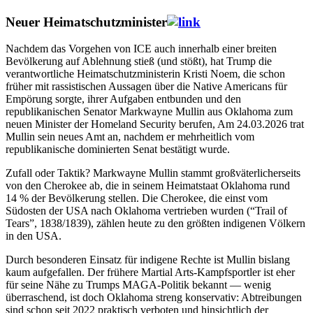
Neuer Heimatschutzminister
Nachdem das Vorgehen von ICE auch innerhalb einer breiten
Bevölkerung auf Ablehnung stieß (und stößt), hat Trump die
verantwortliche Heimatschutzministerin Kristi Noem, die schon
früher mit rassistischen Aussagen über die Native Americans für
Empörung sorgte, ihrer Aufgaben entbunden und den
republikanischen Senator Markwayne Mullin aus Oklahoma zum
neuen Minister der Homeland Security berufen, Am 24.03.2026 trat
Mullin sein neues Amt an, nachdem er mehrheitlich vom
republikanische dominierten Senat bestätigt wurde.
Zufall oder Taktik? Markwayne Mullin stammt großväterlicherseits
von den Cherokee ab, die in seinem Heimatstaat Oklahoma rund
14 % der Bevölkerung stellen. Die Cherokee, die einst vom
Südosten der USA nach Oklahoma vertrieben wurden (“Trail of
Tears”, 1838/1839), zählen heute zu den größten indigenen Völkern
in den USA.
Durch besonderen Einsatz für indigene Rechte ist Mullin bislang
kaum aufgefallen. Der frühere Martial Arts-Kampfsportler ist eher
für seine Nähe zu Trumps MAGA-Politik bekannt — wenig
überraschend, ist doch Oklahoma streng konservativ: Abtreibungen
sind schon seit 2022 praktisch verboten und hinsichtlich der