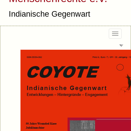
Indianische Gegenwart
Togg
navi