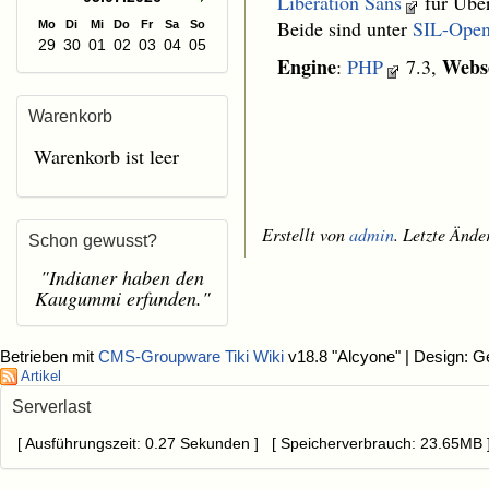
Liberation Sans
für Über
Beide sind unter
SIL-Open
Mo
Di
Mi
Do
Fr
Sa
So
29
30
01
02
03
04
05
Engine
Webs
:
PHP
7.3,
Warenkorb
Warenkorb ist leer
Erstellt von
admin
. Letzte Änd
Schon gewusst?
"Indianer haben den
Kaugummi erfunden."
Betrieben mit
CMS-Groupware Tiki Wiki
v18.8 "Alcyone"
| Design: G
Artikel
Serverlast
[ Ausführungszeit: 0.27 Sekunden ] [ Speicherverbrauch: 23.65MB ]