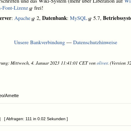
schriften und das Wiki-System (mehr über Liberation auf
Wi
-Font-Lizenz
frei!
erver
Datenbank
Betriebssys
:
Apache
2,
:
MySQL
5.7,
Unsere Bankverbindung
—
Datenschutzhinweise
erung: Mittwoch, 4. Januar 2023 11:41:01 CET von
oliver
. (Version 3
eo/Amette
 [ Abfragen: 111 in 0.02 Sekunden ]