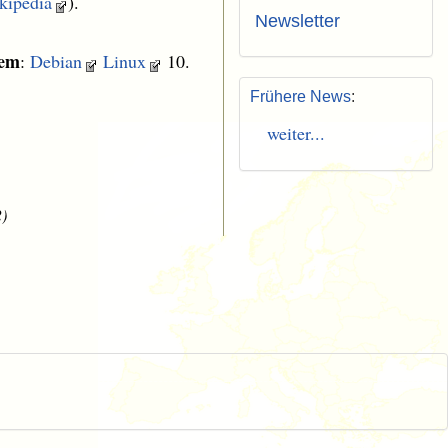
kipedia
).
Newsletter
tem
:
Debian
Linux
10.
Frühere News
:
weiter...
2)