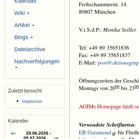
Kalender
Frohschammerstr. 14
80807 München
Wiki
Artikel
V.i.S.d.P.:
Monika Seiller
Blogs
Tel: +49 89 35651836
Dateiarchive
Fax: +49 89 35651837
Nachverfolgungen
E-Mail:
post@aktionsgrup
Öffnungszeiten der Geschäf
00
0
Montags von 20
bis 23
Zuletzt besucht
Impressum
AGIMs Homepage läuft sei
Kalender
Verwendete Schriftarten
:
EB Garamond
für Fließ
29.06.2026 -
05.07.2026