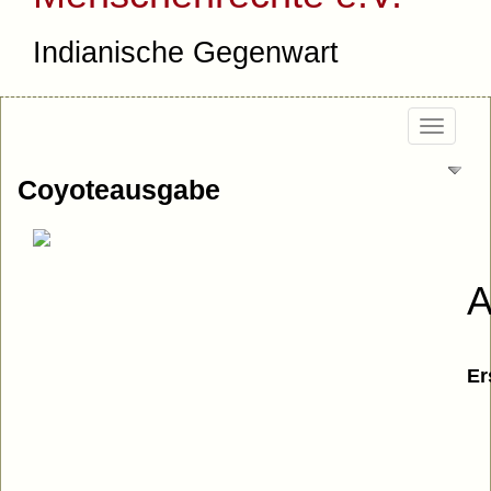
Indianische Gegenwart
Togg
navi
Coyoteausgabe
A
Er