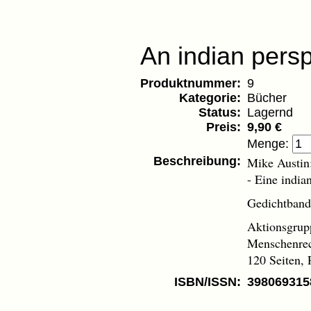
An indian pers
Produktnummer:
9
Kategorie:
Bücher
Status:
Lagernd
Preis:
9,90
€
Menge:
Beschreibung:
Mike Austin:
- Eine india
Gedichtband 
Aktionsgrup
Menschenrec
120 Seiten, 
ISBN/ISSN:
398069315