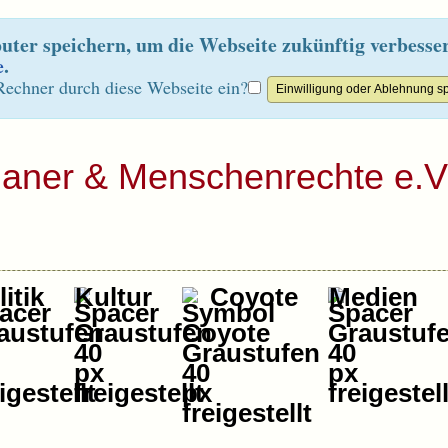
ter speichern, um die Webseite zukünftig verbesse
e
.
Rechner durch diese Webseite ein?
ianer & Menschenrechte e.V
itik
Kultur
Coyote
Medien