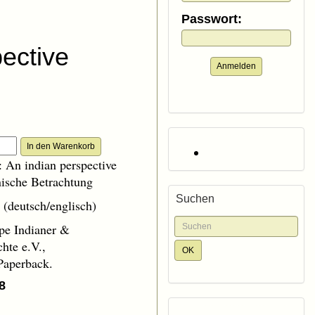
Passwort:
pective
Anmelden
 An indian perspective
nische Betrachtung
Suchen
(deutsch/englisch)
pe Indianer &
hte e.V.,
Paperback.
8