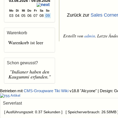
03.08.2026 - 09.08.2026
Mo
Di
Mi
Do
Fr
Sa
So
Zurück zur
Sales Corne
03
04
05
06
07
08
09
Warenkorb
Erstellt von
admin
. Letzte Änd
Warenkorb ist leer
Schon gewusst?
"Indianer haben den
Kaugummi erfunden."
Betrieben mit
CMS-Groupware Tiki Wiki
v18.8 "Alcyone"
| Design: G
Artikel
Serverlast
[ Ausführungszeit: 0.37 Sekunden ] [ Speicherverbrauch: 26.58MB 