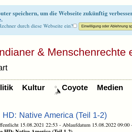
ter speichern, um die Webseite zukünftig verbesse
e
.
Rechner durch diese Webseite ein?
Indianer & Menschenrechte e
rt
itik
Kultur
Coyote
Medien
 HD: Native America (Teil 1-2)
ffentlicht 15.08.2021 22:53
-
Ablaufdatum 15.08.2022 09:00
te HD: Native America (Teil 1-2)