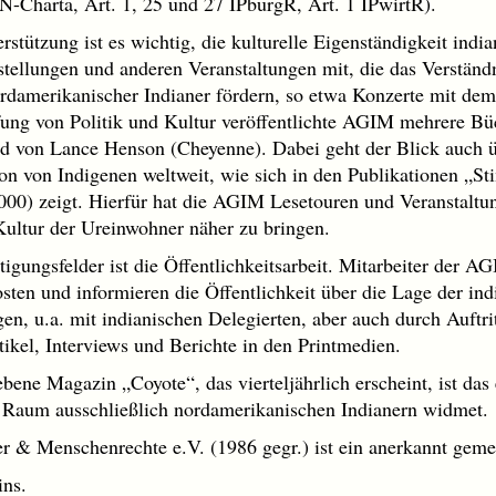
 UN-Charta, Art. 1, 25 und 27 IPbürgR, Art. 1 IPwirtR).
rstützung ist es wichtig, die kulturelle Eigenständigkeit indi
tellungen und anderen Veranstaltungen mit, die das Verständn
ordamerikanischer Indianer fördern, so etwa Konzerte mit d
fung von Politik und Kultur veröffentlichte AGIM mehrere Bü
 von Lance Henson (Cheyenne). Dabei geht der Blick auch ü
tion von Indigenen weltweit, wie sich in den Publikationen „S
00) zeigt. Hierfür hat die AGIM Lesetouren und Veranstaltun
 Kultur der Ureinwohner näher zu bringen.
tigungsfelder ist die Öffentlichkeitsarbeit. Mitarbeiter der A
sten und informieren die Öffentlichkeit über die Lage der in
en, u.a. mit indianischen Delegierten, aber auch durch Auftri
ikel, Interviews und Berichte in den Printmedien.
ne Magazin „Coyote“, das vierteljährlich erscheint, ist das
 Raum ausschließlich nordamerikanischen Indianern widmet.
r & Menschenrechte e.V. (1986 gegr.) ist ein anerkannt geme
ins.