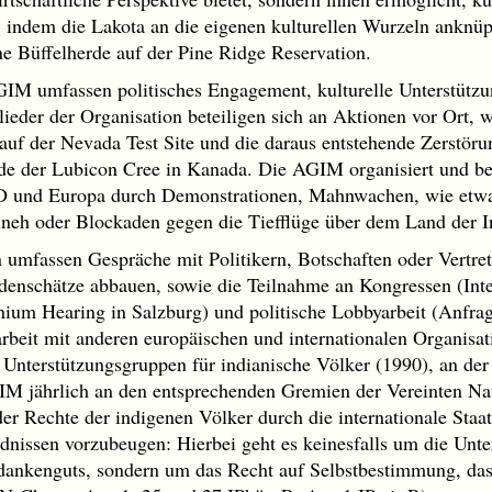
, indem die Lakota an die eigenen kulturellen Wurzeln anknü
ne Büffelherde auf der Pine Ridge Reservation.
AGIM umfassen politisches Engagement, kulturelle Unterstützu
glieder der Organisation beteiligen sich an Aktionen vor Ort
f der Nevada Test Site und die daraus entstehende Zerstöru
e der Lubicon Cree in Kanada. Die AGIM organisiert und bet
RD und Europa durch Demonstrationen, Mahnwachen, wie etwa
eh oder Blockaden gegen die Tiefflüge über dem Land der I
en umfassen Gespräche mit Politikern, Botschaften oder Vertre
enschätze abbauen, sowie die Teilnahme an Kongressen (Inte
um Hearing in Salzburg) und politische Lobbyarbeit (Anfrag
eit mit anderen europäischen und internationalen Organisati
nterstützungsgruppen für indianische Völker (1990), an der
M jährlich an den entsprechenden Gremien der Vereinten Nat
er Rechte der indigenen Völker durch die internationale Staa
dnissen vorzubeugen: Hierbei geht es keinesfalls um die Unte
dankenguts, sondern um das Recht auf Selbstbestimmung, das