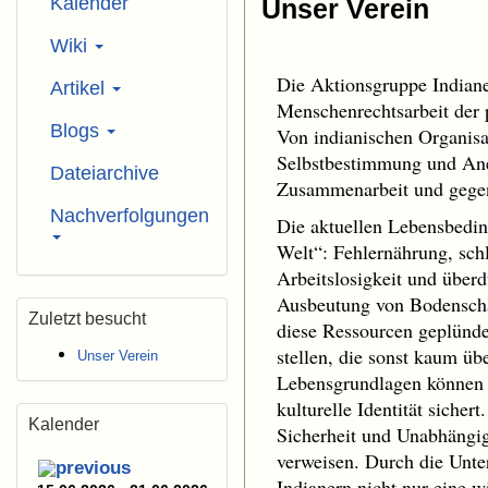
Kalender
Unser Verein
Wiki
Die Aktionsgruppe Indiane
Artikel
Menschenrechtsarbeit der 
Blogs
Von indianischen Organisa
Selbstbestimmung und Ane
Dateiarchive
Zusammenarbeit und gegens
Nachverfolgungen
Die aktuellen Lebensbedin
Welt“: Fehlernährung, sch
Arbeitslosigkeit und überd
Ausbeutung von Bodenschät
Zuletzt besucht
diese Ressourcen geplünd
stellen, die sonst kaum üb
Unser Verein
Lebensgrundlagen können s
kulturelle Identität sicher
Kalender
Sicherheit und Unabhängigk
verweisen. Durch die Unte
Indianern nicht nur eine wi