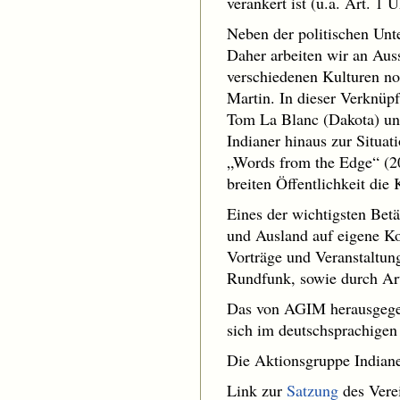
verankert ist (u.a. Art. 1
Neben der politischen Unte
Daher arbeiten wir an Auss
verschiedenen Kulturen n
Martin. In dieser Verknüp
Tom La Blanc (Dakota) und
Indianer hinaus zur Situa
„Words from the Edge“ (20
breiten Öffentlichkeit die
Eines der wichtigsten Betä
und Ausland auf eigene Ko
Vorträge und Veranstaltung
Rundfunk, sowie durch Art
Das von AGIM herausgegebe
sich im deutschsprachigen
Die Aktionsgruppe Indiane
Link zur
Satzung
des Vere