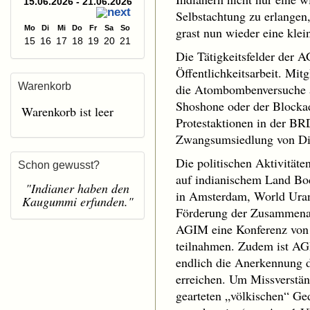
15.06.2026 - 21.06.2026
Selbstachtung zu erlangen
Mo
Di
Mi
Do
Fr
Sa
So
grast nun wieder eine klei
15
16
17
18
19
20
21
Die Tätigkeitsfelder der 
Öffentlichkeitsarbeit. Mit
Warenkorb
die Atombombenversuche au
Shoshone oder der Blockad
Warenkorb ist leer
Protestaktionen in der B
Zwangsumsiedlung von Din
Die politischen Aktivität
Schon gewusst?
auf indianischem Land Bod
"Indianer haben den
in Amsterdam, World Urani
Kaugummi erfunden."
Förderung der Zusammenarb
AGIM eine Konferenz von U
teilnahmen. Zudem ist AGI
endlich die Anerkennung d
erreichen. Um Missverstän
gearteten „völkischen“ Ge