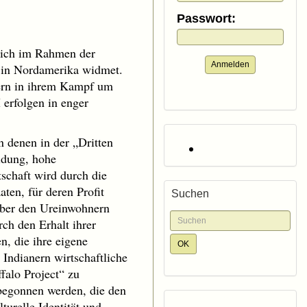
Passwort:
 sich im Rahmen der
Anmelden
r in Nordamerika widmet.
kern in ihrem Kampf um
erfolgen in enger
 denen in der „Dritten
ldung, hohe
tschaft wird durch die
ten, für deren Profit
Suchen
über den Ureinwohnern
rch den Erhalt ihrer
n, die ihre eigene
n Indianern wirtschaftliche
falo Project“ zu
begonnen werden, die den
turelle Identität und