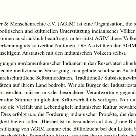
r & Menschenrechte e.V. (AGIM) ist eine Organisation, die
politischen und kulturellen Unterstützung indianischer Völke
tionen ausdrücklich beauftragt, unterstützt AGIM diese Völ
rkennung als souveräne Nationen. Die Aktivitäten der AGIM 
eitigem Austausch mit den indianischen Völkern selbst.
gungen nordamerikanischer Indianer in den Reservaten ähneln
lechte medizinische Versorgung, mangelnde schulische Ausbi
urchschnittliche Selbstmordraten. Traditionelle Subsistenzwir
zen auf ihrem Land bedroht. Wir als Bürger der Industriestaa
ert werden, müssen uns der besonderen Verantwortung gegen
er eine Stimme im globalen Kräfteverhältnis verfügen. Nur du
ie die Vielfalt und Lebendigkeit indianischer Kultur bewahre
t. Dies erfolgt u.a. die Förderung indianischer Projekte, die de
eit bieten sollen. Hierbei ist insbesondere auf das „Lone Buf
rstützung von AGIM konnte eine Büffelzucht bei den Lakota 
rtschaftliche Perspektive bietet, sondern ihnen ermöglicht, kul