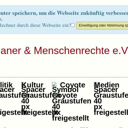
ter speichern, um die Webseite zukünftig verbesse
e
.
Rechner durch diese Webseite ein?
ianer & Menschenrechte e.V
itik
Kultur
Coyote
Medien