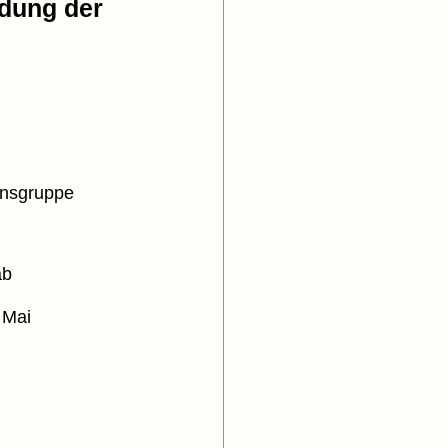
ndung der
onsgruppe
ab
 Mai