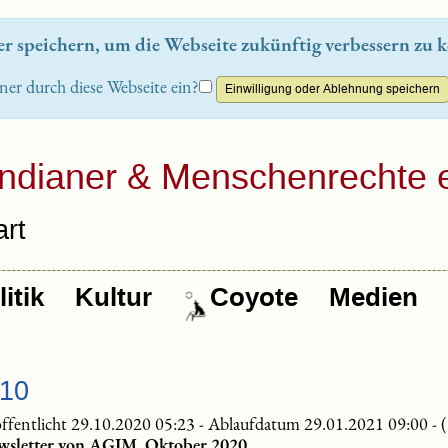
 speichern, um die Webseite zukünftig verbessern zu k
ner durch diese Webseite ein?
Indianer & Menschenrechte e
rt
itik
Kultur
Coyote
Medien
-10
ffentlicht 29.10.2020 05:23
-
Ablaufdatum 29.01.2021 09:00
-
wsletter von AGIM, Oktober 2020