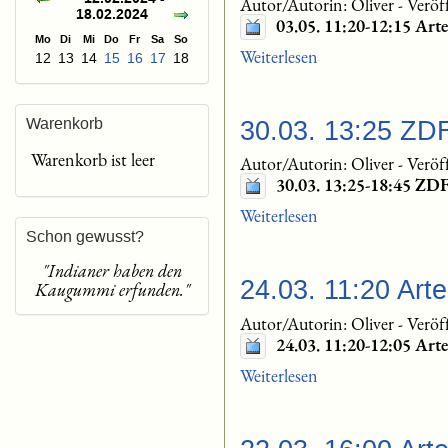
Autor/Autorin: Oliver
-
Veröf
18.02.2024
03.05. 11:20-12:15 Ar
Mo
Di
Mi
Do
Fr
Sa
So
Weiterlesen
12
13
14
15
16
17
18
Warenkorb
30.03. 13:25 ZD
Warenkorb ist leer
Autor/Autorin: Oliver
-
Veröf
30.03. 13:25-18:45 ZD
Weiterlesen
Schon gewusst?
"Indianer haben den
24.03. 11:20 Art
Kaugummi erfunden."
Autor/Autorin: Oliver
-
Veröf
24.03. 11:20-12:05 Ar
Weiterlesen