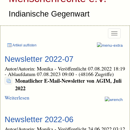
Indianische Gegenwart
Togg
navi
Artikel auflisten
Newsletter 2022-07
Autor/Autorin: Monika
-
Veröffentlicht 07.08.2022 18:19
-
Ablaufdatum 07.08.2023 09:00
-
(48166 Zugriffe)
Monatlicher E-Mail-Newsletter von AGIM, Juli
2022
Weiterlesen
Newsletter 2022-06
Autor/Autorin: Monika
-
Veröffentlicht 24.06.2022 03:12