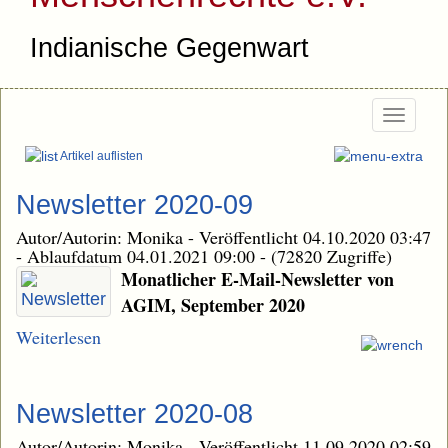
Indianische Gegenwart
Togg
navi
Artikel auflisten
Newsletter 2020-09
Autor/Autorin: Monika
-
Veröffentlicht 04.10.2020 03:47
-
Ablaufdatum 04.01.2021 09:00
-
(72820 Zugriffe)
Monatlicher E-Mail-Newsletter von
AGIM, September 2020
Weiterlesen
Newsletter 2020-08
Autor/Autorin: Monika
-
Veröffentlicht 11.09.2020 02:59