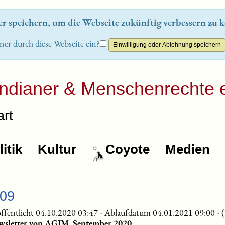
 speichern, um die Webseite zukünftig verbessern zu k
ner durch diese Webseite ein?
Indianer & Menschenrechte e
rt
itik
Kultur
Coyote
Medien
-09
ffentlicht 04.10.2020 03:47
-
Ablaufdatum 04.01.2021 09:00
-
wsletter von AGIM, September 2020