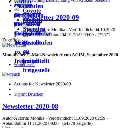
Beobachtung von Artikeln beenden
Kultur
Coyote
Newsletter 2020-09
Medien
Spenden
Autor/Autorin: Monika
-
Veröffentlicht 04.10.2020
03:47
-
Ablaufdatum 04.01.2021 09:00
-
(72871
Zugriffe)
Monatlicher E-Mail-Newsletter von AGIM, September 2020
Weiterlesen
Actions for Newsletter 2020-09
Drucken
Newsletter 2020-08
Autor/Autorin: Monika
-
Veröffentlicht 11.09.2020 02:59
-
Ablaufdatum 11.11.2020 09:00
-
(64278 Zugriffe)