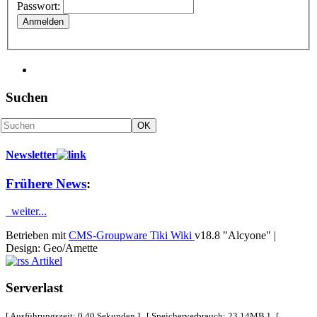
Passwort:
Anmelden
Suchen
Newsletter
Frühere News
:
weiter...
Betrieben mit
CMS-Groupware Tiki Wiki
v18.8 "Alcyone"
|
Design: Geo/Amette
Artikel
Serverlast
[ Ausführungszeit: 0.40 Sekunden ] [ Speicherverbrauch: 23.14MB ] [