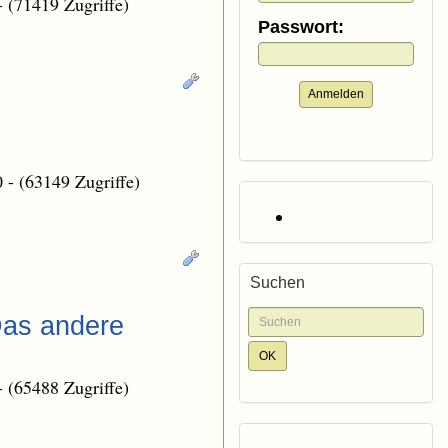
-
(71419 Zugriffe)
Passwort:
Anmelden
0
-
(63149 Zugriffe)
Suchen
Das andere
-
(65488 Zugriffe)