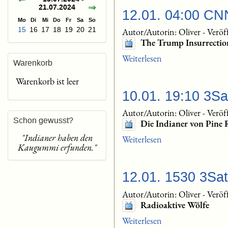
21.07.2024
12.01. 04:00 CNN
Mo
Di
Mi
Do
Fr
Sa
So
15
16
17
18
19
20
21
Autor/Autorin: Oliver
-
Veröf
The Trump Insurrectio
Weiterlesen
Warenkorb
Warenkorb ist leer
10.01. 19:10 3Sa
Autor/Autorin: Oliver
-
Veröf
Schon gewusst?
Die Indianer von Pine R
"Indianer haben den
Weiterlesen
Kaugummi erfunden."
12.01. 1530 3Sat
Autor/Autorin: Oliver
-
Veröf
Radioaktive Wölfe
Weiterlesen