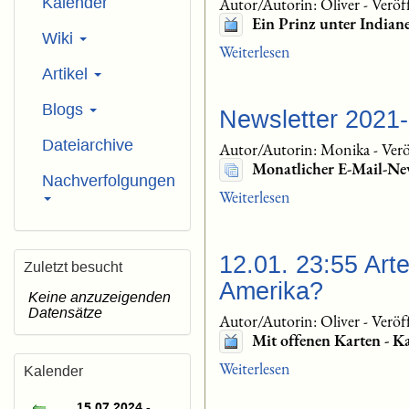
Kalender
Autor/Autorin: Oliver
-
Veröf
Ein Prinz unter Indian
Wiki
Weiterlesen
Artikel
Blogs
Newsletter 2021
Dateiarchive
Autor/Autorin: Monika
-
Verö
Monatlicher E-Mail-Ne
Nachverfolgungen
Weiterlesen
12.01. 23:55 Art
Zuletzt besucht
Amerika?
Keine anzuzeigenden
Datensätze
Autor/Autorin: Oliver
-
Veröf
Mit offenen Karten - K
Weiterlesen
Kalender
15.07.2024 -