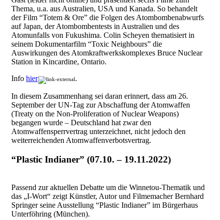
Thema, u.a. aus Australien, USA und Kanada. So behandelt
der Film “Totem & Ore” die Folgen des Atombombenabwurfs
auf Japan, der Atombombentests in Australien und des
Atomunfalls von Fukushima. Colin Scheyen thematisiert in
seinem Dokumentarfilm “Toxic Neighbours” die
Auswirkungen des Atomkraftwerkskomplexes Bruce Nuclear
Station in Kincardine, Ontario.
Info
hier
.
In diesem Zusammenhang sei daran erinnert, dass am 26.
September der UN-Tag zur Abschaffung der Atomwaffen
(Treaty on the Non-Proliferation of Nuclear Weapons)
begangen wurde – Deutschland hat zwar den
Atomwaffensperrvertrag unterzeichnet, nicht jedoch den
weiterreichenden Atomwaffenverbotsvertrag.
“Plastic Indianer” (07.10. – 19.11.2022)
Passend zur aktuellen Debatte um die Winnetou-Thematik und
das „I-Wort“ zeigt Künstler, Autor und Filmemacher Bernhard
Springer seine Ausstellung “Plastic Indianer” im Bürgerhaus
Unterföhring (München).