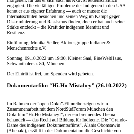
Indigenen, für das er sich auch als Aktivist leidenschaftlich
engagiert. Die vielfältigen Probleme der Indigenen in den USA
kennt er aus eigener Erfahrung — auch er musste die
Internatsschulen besuchen und seinen Weg im Kampf gegen
Diskriminierung und Rassismus finden, doch er hat auch seine
Stärke entdeckt – die Kraft der indigenen Identität und
Resilienz.
Einführung: Monika Seiller, Aktionsgruppe Indianer &
Menschenrechte e.V.
Sonntag, 09.10.2022 um 19:00, Kleiner Saal, EineWeltHaus,
Schwanthalerstr. 80, München
Der Eintritt ist frei, um Spenden wird gebeten.
Dokumentarfilm “Hi-Ho Mistahey” (26.10.2022)
Im Rahmen der “open Doku”-Filmreihe zeigen wir in
Zusammenarbeit mit dem NordSüdForum München den
Dokufilm “Hi-Ho Mistahey!”, der ein brennendes Thema
behandelt — das Recht auf Bildung für Indigene. Die “Grande-
Dame des indigenen Dokumentarfilms”, Alanis Obomsawin
(Abenaki), erzählt in der Dokumentation die Geschichte von