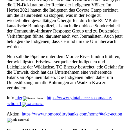
die UN-Deklaration der Rechte der indigenen Völker. Im
Herbst 2021 hatten die Indigenen das Coyote Camp errichtet,
um die Bauarbeiten zu stoppen, was in der Folge zu
wiederholten gewalttätigen Übergriffen durch die RCMP, die
kanadische Bundespolizei, als auch die dubiose Sondereinheit
der Community-Industry Response Group und zu Dutzenden
Verhaftungen führte, darunter auch von Journalisten. Auch jetzt
beklagen die Indigenen, dass sie rund um die Uhr überwacht
würden.
Nun soll die Pipeline unter dem Morice River hindurchführen,
der wichtigsten Frischwasserquelle der Indigenen und
Laichplatz der Wildlachse. TC Energy bestreitet jede Gefahr für
die Umwelt, doch hat das Unternehmen eine verheerende
Bilanz an Pipelineunfällen. Die Indigenen bitten daher um
Unterstützung, um die Bohrungen am Wadzin Kwa zu
verhindern.
Info
hier
:
https://www.yintahaccess.com/take-
action-1
Aktion:
https://www.nomoredirtybanks.com/home/#take-action