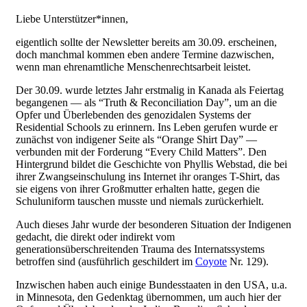
Liebe Unterstützer*innen,
eigentlich sollte der Newsletter bereits am 30.09. erscheinen,
doch manchmal kommen eben andere Termine dazwischen,
wenn man ehrenamtliche Menschenrechtsarbeit leistet.
Der 30.09. wurde letztes Jahr erstmalig in Kanada als Feiertag
begangenen — als “Truth & Reconciliation Day”, um an die
Opfer und Überlebenden des genozidalen Systems der
Residential Schools zu erinnern. Ins Leben gerufen wurde er
zunächst von indigener Seite als “Orange Shirt Day” —
verbunden mit der Forderung “Every Child Matters”. Den
Hintergrund bildet die Geschichte von Phyllis Webstad, die bei
ihrer Zwangseinschulung ins Internet ihr oranges T-Shirt, das
sie eigens von ihrer Großmutter erhalten hatte, gegen die
Schuluniform tauschen musste und niemals zurückerhielt.
Auch dieses Jahr wurde der besonderen Situation der Indigenen
gedacht, die direkt oder indirekt vom
generationsüberschreitenden Trauma des Internatssystems
betroffen sind (ausführlich geschildert im
Coyote
Nr. 129).
Inzwischen haben auch einige Bundesstaaten in den USA, u.a.
in Minnesota, den Gedenktag übernommen, um auch hier der