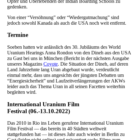
Opfer und Überlebenden der Indian Boarding Schools zu
gedenken.
Von einer “Versöhnung” oder “Wiedergutmachung” sind
jedoch sowohl Kanada als auch die USA noch weit entfernt.
Termine
Soeben hatten wir anlässlich des 30. Jubiläums des World
Uranium Hearings Anna Rondon von den Dineh aus den USA
zu Gast bei uns in München (Bericht in der nächsten Ausgabe
unseres Magazins
Coyote
. Die Situation der Dineh, auf deren
Land Jahrzehnte lang Uran abgebaut wurde, verdeutlicht
einmal mehr, dass uns angesichts der jüngsten Debatten um
“Energiesicherheit” und Laufzeitverlängerungen der AKWs
leider auch das Thema Uran in all seinen Facetten weiterhin
begleiten wird.
International Uranium Film
Festival (06.-13.10.2022)
Das 2010 in Rio ins Leben gerufene International Uranium
Film Festival — das bereits in 40 Städten weltweit
stattgefunden hat — ist dieses Jahr auch wieder in Berlin zu
Gast (leider nicht online) und präsentiert sechs Filme zum