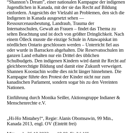
“Shannon’s Dream”, einer nationalen Kampagne der indigenen
Jugendlichen in Kanada, mit der sie das Recht auf Bildung
einfordern. Angesichts der Vielzahl an Problemen, den sich die
Indigenen in Kanada ausgesetzt sehen —
Ressourcenausbeutung, Landraub, Trauma der
Internatsschulen, Gewalt an Frauen – findet das Thema zu
selten Beachtung und ist doch von größter Dringlichkeit. Nach
einem Ölleck musste die einzige Schule in Attawapiskat im
nördlichen Ontario geschlossen werden – Unterricht fiel aus
oder wurde in Barracken abgehalten. Die Reservatsschulen im
ganzen Land erhalten nur ein Drittel des üblichen
Schulbudgets. Den indigenen Kindern wird damit ihr Recht auf
gleichberechtigte Bildung und damit eine Zukunft verweigert.
Shannen Koostachin wollte dies nicht länger hinnehmen. Die
Kampagne führte den Protest der Kinder nicht nur zum
kanadischen Parlament, sondern sogar bis zu den Vereinten
Nationen.
Einführung durch Monika Seiller, Aktionsgruppe Indianer &
Menschenrechte e.V.
„Hi-Ho Mistahey!“, Regie: Alanis Obomsawin, 99 Min.,
Kanada 2013, engl. OV (Eintritt frei)