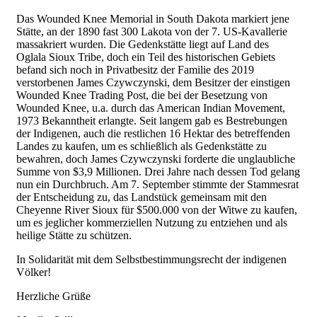
Das Wounded Knee Memorial in South Dakota markiert jene
Stätte, an der 1890 fast 300 Lakota von der 7. US-Kavallerie
massakriert wurden. Die Gedenkstätte liegt auf Land des
Oglala Sioux Tribe, doch ein Teil des historischen Gebiets
befand sich noch in Privatbesitz der Familie des 2019
verstorbenen James Czywczynski, dem Besitzer der einstigen
Wounded Knee Trading Post, die bei der Besetzung von
Wounded Knee, u.a. durch das American Indian Movement,
1973 Bekanntheit erlangte. Seit langem gab es Bestrebungen
der Indigenen, auch die restlichen 16 Hektar des betreffenden
Landes zu kaufen, um es schließlich als Gedenkstätte zu
bewahren, doch James Czywczynski forderte die unglaubliche
Summe von $3,9 Millionen. Drei Jahre nach dessen Tod gelang
nun ein Durchbruch. Am 7. September stimmte der Stammesrat
der Entscheidung zu, das Landstück gemeinsam mit den
Cheyenne River Sioux für $500.000 von der Witwe zu kaufen,
um es jeglicher kommerziellen Nutzung zu entziehen und als
heilige Stätte zu schützen.
In Solidarität mit dem Selbstbestimmungsrecht der indigenen
Völker!
Herzliche Grüße