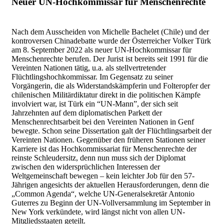
Neuer UN-Hochkommissar für Menschenrechte
Nach dem Ausscheiden von Michelle Bachelet (Chile) und der
kontroversen Chinadebatte wurde der Österreicher Volker Türk
am 8. September 2022 als neuer UN-Hochkommissar für
Menschenrechte berufen. Der Jurist ist bereits seit 1991 für die
Vereinten Nationen tätig, u.a. als stellvertretender
Flüchtlingshochkommissar. Im Gegensatz zu seiner
Vorgängerin, die als Widerstandskämpferin und Folteropfer der
chilenischen Militärdiktatur direkt in die politischen Kämpfe
involviert war, ist Türk ein “UN-Mann”, der sich seit
Jahrzehnten auf dem diplomatischen Parkett der
Menschenrechtsarbeit bei den Vereinten Nationen in Genf
bewegte. Schon seine Dissertation galt der Flüchtlingsarbeit der
Vereinten Nationen. Gegenüber den früheren Stationen seiner
Karriere ist das Hochkommissariat für Menschenrechte der
reinste Schleudersitz, denn nun muss sich der Diplomat
zwischen den widersprüchlichen Interessen der
Weltgemeinschaft bewegen – kein leichter Job für den 57-
Jährigen angesichts der aktuellen Herausforderungen, denn die
„Common Agenda“, welche UN-Generalsekretär Antonio
Guterres zu Beginn der UN-Vollversammlung im September in
New York verkündete, wird längst nicht von allen UN-
Mitgliedsstaaten geteilt.