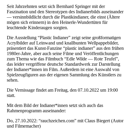
Seit Jahrzehnten setzt sich Bernhard Springer mit der
Faszination und den Stereotypen des Indianerbilds auseinander
— versinnbildlicht durch die Plastikindianer, die einst (Ältere
mögen sich erinnern) in den Heinerle-Wundertüten für
leuchtende Kinderaugen sorgten.
Die Ausstellung “Plastic Indianer” zeigt seine großformatigen
Acrylbilder auf Leinwand und knallbunten Wellpappebilder,
präsentiert das Kunst-Fanzine “plastic indianer” aus den frühen
1980er-Jahre, aber auch seine Filme und Veröffentlichungen
zum Thema wie das Filmbuch “Edle Wilde — Rote Teufel”,
das leider vergriffene deutsche Standardwerk zur Darstellung
der Indianer*innen im Film. Außerdem ist eine Auswahl von
Spielzeugfiguren aus der eigenen Sammlung des Künstlers zu
sehen.
Die Vernissage findet am Freitag, den 07.10.2022 um 19:00
statt.
Mit dem Bild der Indianer*innen setzt sich auch das
Rahmenprogramm auseinander:
Do, 27.10.2022: “rauchzeichen.com” mit Claus Biegert (Autor
und Filmemacher)