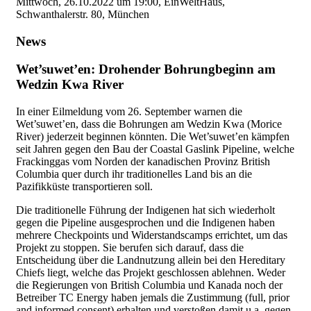
Mittwoch, 26.10.2022 um 19:00, EinWeltHaus,
Schwanthalerstr. 80, München
News
Wet’suwet’en: Drohender Bohrungbeginn am
Wedzin Kwa River
In einer Eilmeldung vom 26. September warnen die
Wet’suwet’en, dass die Bohrungen am Wedzin Kwa (Morice
River) jederzeit beginnen könnten. Die Wet’suwet’en kämpfen
seit Jahren gegen den Bau der Coastal Gaslink Pipeline, welche
Frackinggas vom Norden der kanadischen Provinz British
Columbia quer durch ihr traditionelles Land bis an die
Pazifikküste transportieren soll.
Die traditionelle Führung der Indigenen hat sich wiederholt
gegen die Pipeline ausgesprochen und die Indigenen haben
mehrere Checkpoints und Widerstandscamps errichtet, um das
Projekt zu stoppen. Sie berufen sich darauf, dass die
Entscheidung über die Landnutzung allein bei den Hereditary
Chiefs liegt, welche das Projekt geschlossen ablehnen. Weder
die Regierungen von British Columbia und Kanada noch der
Betreiber TC Energy haben jemals die Zustimmung (full, prior
and informed consent) erhalten und verstoßen damit u.a. gegen