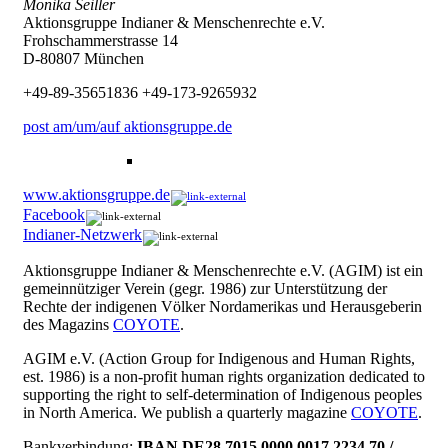
Monika Seiller
Aktionsgruppe Indianer & Menschenrechte e.V.
Frohschammerstrasse 14
D-80807 München
+49-89-35651836 +49-173-9265932
post am/um/auf aktionsgruppe.de
www.aktionsgruppe.de
Facebook
Indianer-Netzwerk
Aktionsgruppe Indianer & Menschenrechte e.V. (AGIM) ist ein
gemeinnütziger Verein (gegr. 1986) zur Unterstützung der
Rechte der indigenen Völker Nordamerikas und Herausgeberin
des Magazins
COYOTE
.
AGIM e.V. (Action Group for Indigenous and Human Rights,
est. 1986) is a non-profit human rights organization dedicated to
supporting the right to self-determination of Indigenous peoples
in North America. We publish a quarterly magazine
COYOTE
.
Bankverbindung:
IBAN DE28 7015 0000 0017 2234 70 /