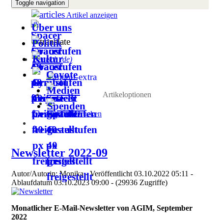
Toggle navigation
Artikel anzeigen
Über uns
Politik
Kultur
Deutsch (de)
Coyote
Medien
Artikeloptionen
Spenden
Drucken
Newsletter 2022-09
Autor/Autorin: Monika - Veröffentlicht 03.10.2022 05:11 -
Ablaufdatum 03.10.2023 09:00 - (29936 Zugriffe)
Monatlicher E-Mail-Newsletter von AGIM, September
2022