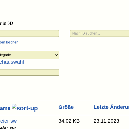
r in 3D
ben löschen
chauswahl
Größe
Letzte Änder
Name
eier sw
34.02 KB
23.11.2023
eier sw