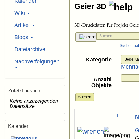
Kalender
Geier 3D
Wiki
3D-Druckdaten für Projekt Geie
Artikel
Blogs
Sucheinga
Dateiarchive
Kategorie
Nachverfolgungen
Mehrfa
Anzahl
Objekte
Zuletzt besucht
Suchen
Keine anzuzeigenden
Datensätze
T
Kalender
G
G