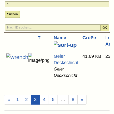
Suchen
OK
T
Name
Größe
Let
Änd
Geier
41.69 KB
23.
Deckschicht
Geier
Deckschicht
(Aktuell)
«
1
2
3
4
5
…
8
»