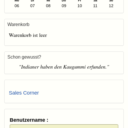
Mo
Di
Mi
Do
Fr
Sa
So
06
07
08
09
10
11
12
Warenkorb
Warenkorb ist leer
Schon gewusst?
"Indianer haben den Kaugummi erfunden."
Sales Corner
Benutzername :