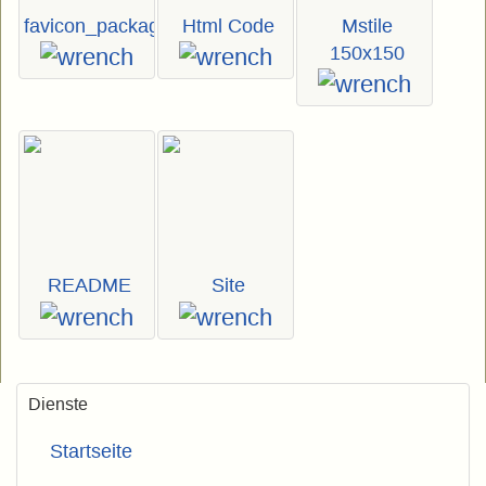
favicon_package_v0.16.zip
Html Code
Mstile
150x150
README
Site
Dienste
Startseite