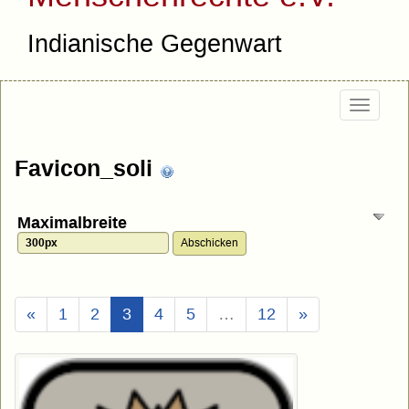
Indianische Gegenwart
Togg
navig
Favicon_soli
Maximalbreite
(Aktuell)
«
1
2
3
4
5
…
12
»