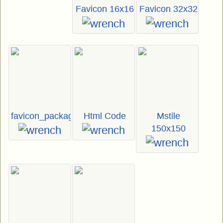
Favicon 16x16
Favicon 32x32
favicon_package_v0.16.zip
Html Code
Mstile
150x150