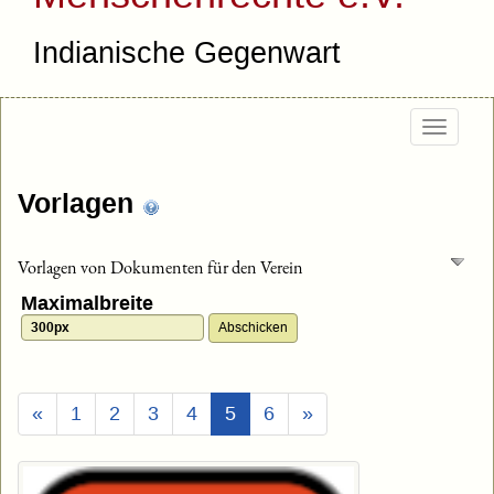
Indianische Gegenwart
Togg
navig
Vorlagen
Vorlagen von Dokumenten für den Verein
Maximalbreite
(Aktuell)
«
1
2
3
4
5
6
»