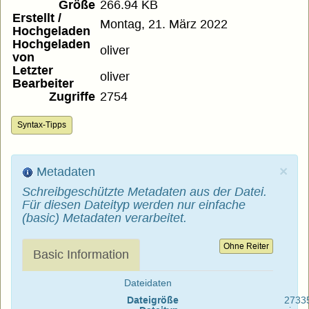
Größe
266.94 KB
Erstellt /
Montag, 21. März 2022
Hochgeladen
Hochgeladen
oliver
von
Letzter
oliver
Bearbeiter
Zugriffe
2754
Syntax-Tipps
×
Metadaten
Schreibgeschützte Metadaten aus der Datei.
Für diesen Dateityp werden nur einfache
(basic) Metadaten verarbeitet.
Ohne Reiter
Basic Information
Dateidaten
Dateigröße
2733