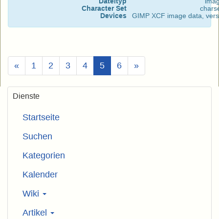
Dateityp
imag
Character Set
chars
Devices
GIMP XCF image data, vers
(Aktuell)
«
1
2
3
4
5
6
»
Dienste
Startseite
Suchen
Kategorien
Kalender
Wiki
Artikel