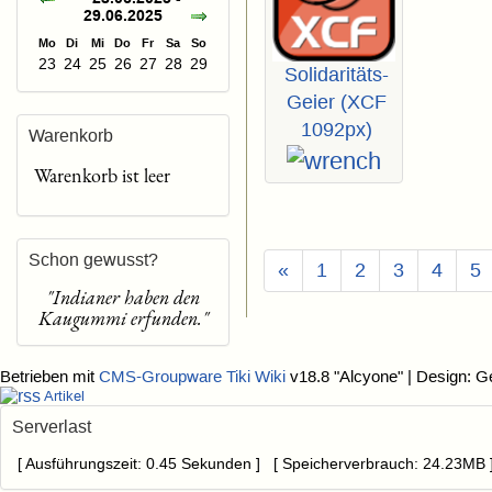
29.06.2025
Mo
Di
Mi
Do
Fr
Sa
So
23
24
25
26
27
28
29
Solidaritäts-
Geier (XCF
1092px)
Warenkorb
Warenkorb ist leer
Schon gewusst?
«
1
2
3
4
5
"Indianer haben den
Kaugummi erfunden."
Betrieben mit
CMS-Groupware Tiki Wiki
v18.8 "Alcyone"
| Design: G
Artikel
Serverlast
[ Ausführungszeit: 0.45 Sekunden ] [ Speicherverbrauch: 24.23MB 