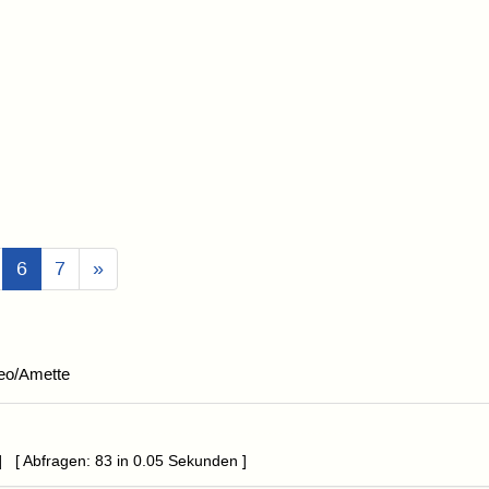
(Aktuell)
6
7
»
eo/Amette
] [ Abfragen: 83 in 0.05 Sekunden ]