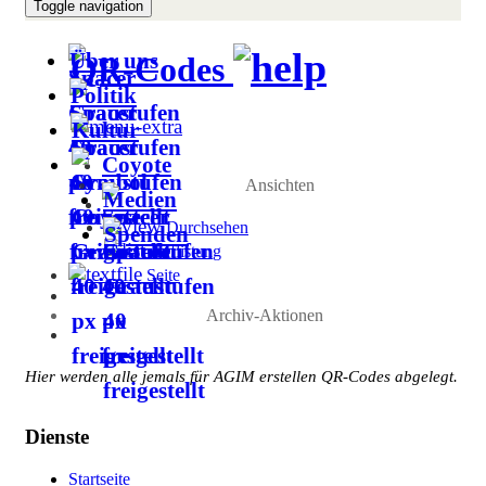
Toggle navigation
Über uns
QR-Codes
Politik
Kultur
Coyote
Ansichten
Medien
Durchsehen
Spenden
Auflistung
Seite
Archiv-Aktionen
Hier werden alle jemals für AGIM erstellen QR-Codes abgelegt.
Dienste
Startseite