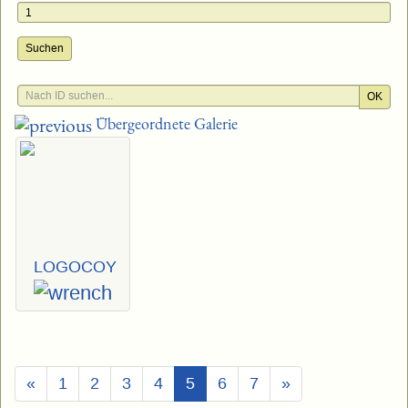
Suchen
OK
Übergeordnete Galerie
LOGOCOY
(Aktuell)
«
1
2
3
4
5
6
7
»