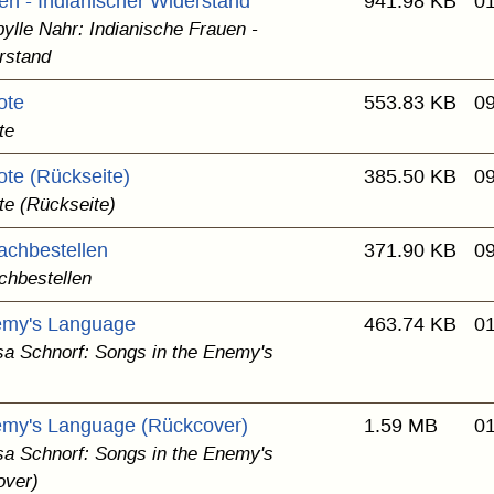
en - Indianischer Widerstand
941.98 KB
01
bylle Nahr: Indianische Frauen -
rstand
ote
553.83 KB
09
te
ote (Rückseite)
385.50 KB
09
te (Rückseite)
achbestellen
371.90 KB
09
chbestellen
emy's Language
463.74 KB
01
sa Schnorf: Songs in the Enemy's
emy's Language (Rückcover)
1.59 MB
01
sa Schnorf: Songs in the Enemy's
over)