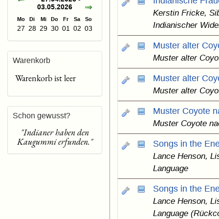
Indianische Frau
03.05.2026
Kerstin Fricke, Si
Mo
Di
Mi
Do
Fr
Sa
So
Indianischer Wide
27
28
29
30
01
02
03
Muster alter Coy
Muster alter Coyo
Warenkorb
Warenkorb ist leer
Muster alter Coy
Muster alter Coyo
Muster Coyote n
Schon gewusst?
Muster Coyote na
"Indianer haben den
Kaugummi erfunden."
Songs in the En
Lance Henson, Li
Language
Songs in the En
Lance Henson, Li
Language (Rückc