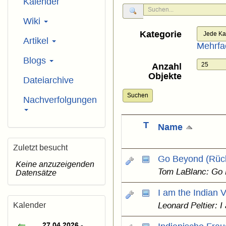
Kalender
Wiki
Kategorie
Artikel
Mehrfa
Blogs
Anzahl
Objekte
Dateiarchive
Suchen
Nachverfolgungen
T
Name
Zuletzt besucht
Go Beyond (Rüc
Keine anzuzeigenden
Tom LaBlanc: Go
Datensätze
I am the Indian 
Kalender
Leonard Peltier: I
27.04.2026 -