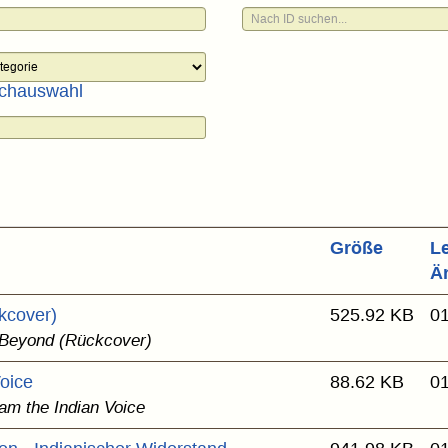
chauswahl
Größe
Le
Ä
kcover)
525.92 KB
01
 Beyond (Rückcover)
Voice
88.62 KB
01
 am the Indian Voice