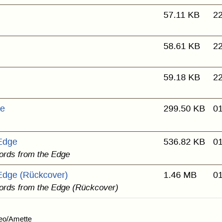
57.11 KB
22
58.61 KB
22
59.18 KB
22
de
299.50 KB
01
Edge
536.82 KB
01
rds from the Edge
Edge (Rückcover)
1.46 MB
01
rds from the Edge (Rückcover)
eo/Amette