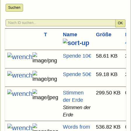
Suchen
OK
T
Name
Größe
Le
Ä
Spende 10€
58.61 KB
22
Spende 50€
59.18 KB
22
Stimmen
299.50 KB
01
der Erde
Stimmen der
Erde
Words from
536.82 KB
01