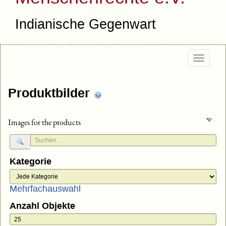
Indianische Gegenwart
Togg
navig
Produktbilder
Images for the products
Kategorie
Mehrfachauswahl
Anzahl Objekte