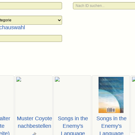
chauswahl
alter
Muster Coyote
Songs in the
Songs in the
te
nachbestellen
Enemy's
Enemy's
ite)
Language
Language