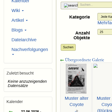
Kalender
Wiki
Kategorie
Artikel
Mehrfa
Blogs
Anzahl
Objekte
Dateiarchive
Suchen
Nachverfolgungen
Übergeordnete Galerie
Zuletzt besucht
Keine anzuzeigenden
Datensätze
Muster alter
Muster 
Kalender
Coyote
Coyo
(Rückse
22.06.2026 -