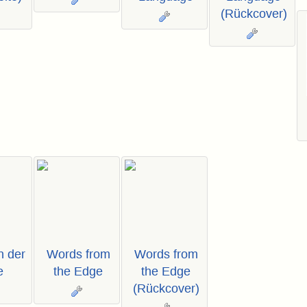
(Rückcover)
 der
Words from
Words from
e
the Edge
the Edge
(Rückcover)