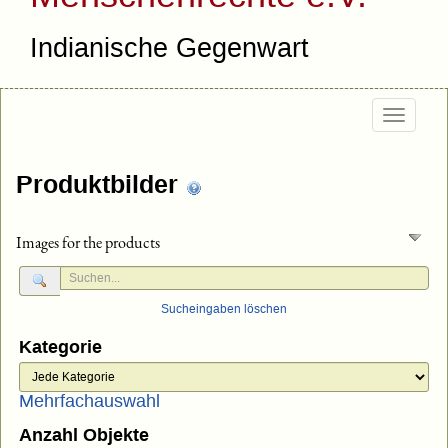
Indianische Gegenwart
Togg
navig
Produktbilder
Images for the products
Sucheingaben löschen
Kategorie
Mehrfachauswahl
Anzahl Objekte