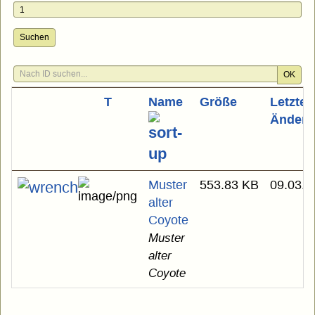
Suchen
OK
T
Name
Größe
Letzte
Änderu
Muster
553.83 KB
09.03.2
alter
Coyote
Muster
alter
Coyote