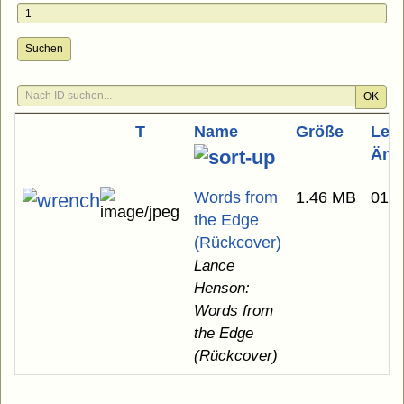
Suchen
OK
T
Name
Größe
Letz
Änd
Words from
1.46 MB
01.0
the Edge
(Rückcover)
Lance
Henson:
Words from
the Edge
(Rückcover)